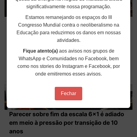
significativamente nossa programação.
Estamos remanejando os espaços do III
ANDES-SN convoca categoria docente
Congresso Mundial contra o neoliberalismo na
para atos pelo fim da escala 6x1
Educação para reduzirmos os danos em nossas
atividades.
A diretoria do ANDES-SN, por meio da Circular nº
213/2026, convoca as suas seções sindicais e a
categoria docente para fortalecerem os atos pelo
Fique atento(a)
aos avisos nos grupos de
fim da escala 6x1 que ocorrerão em diversas
WhatsApp e Comunidades no Facebook, bem
cidades brasileiras nos próximos dias. A Comissão
Especial da...
como nos stories do Instagram e Facebook, por
onde emitiremos esses avisos.
Publicado em: 22 de Maio de 2026
Fechar
Parecer sobre fim da escala 6x1 é adiado
em meio à pressão por transição de 10
anos