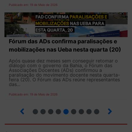
Publicado em: 19 de Maio de 2026
Fórum das ADs confirma paralisações e
mobilizações nas Ueba nesta quarta (20)
Após quase dez meses sem conseguir retomar o
diálogo com o governo da Bahia, o Fórum das
Associações Docentes (ADs) confirmou a
paralisação do movimento docente nesta quarta-
feira (20). O Fórum das ADs reúne representantes
das...
Publicado em: 19 de Maio de 2026
5
6
7
8
9
10
12
13