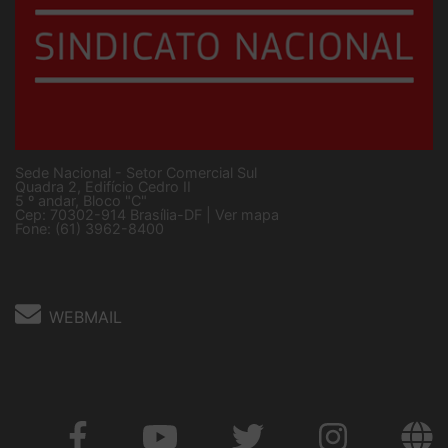
Sede Nacional - Setor Comercial Sul
Quadra 2, Edifício Cedro II
5 º andar, Bloco "C"
Cep: 70302-914 Brasília-DF |
Ver mapa
Fone: (61) 3962-8400
WEBMAIL