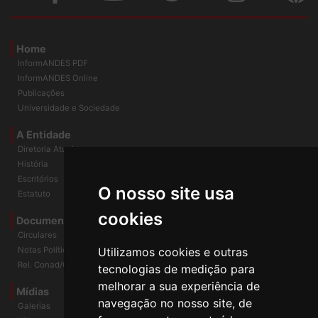
Home
InformANDES PDF
InformANDES Online
Publicações
Universidade e Sociedade
A Entidade
Diretoria Atual
História
O nosso site usa
Escritórios
Estatuto
cookies
Documentos
Circulares
Utilizamos cookies e outras
Notas Políticas
tecnologias de medição para
Rel. Conad/Congresso
melhorar a sua experiência de
navegação no nosso site, de
Mídias
Galerias