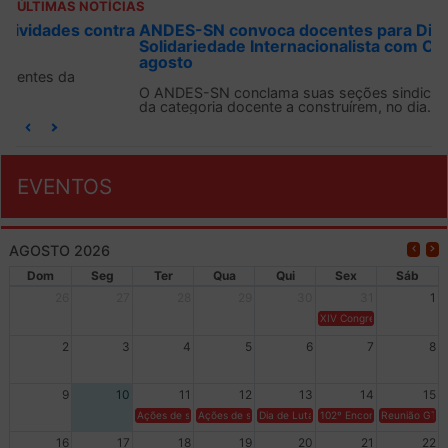
ÚLTIMAS NOTÍCIAS
ANDES-SN convoca docentes para Dia de
Solidariedade Internacionalista com Cuba em 13 de
agosto
O ANDES-SN conclama suas seções sindicais e o conjunto
da categoria docente a construírem, no dia...
EVENTOS
AGOSTO 2026
Dom
Seg
Ter
Qua
Qui
Sex
Sáb
26
27
28
29
30
31
1
XIV Congresso Brasileiro 
2
3
4
5
6
7
8
9
10
11
12
13
14
15
Ações de solidariedade a Cuba no Rio Grande do Sul - 100 anos 
Ações de solidariedade a Cuba no Rio Grande do Su
Dia de Luta em Defesa de Cuba e da S
102º Encontro da Regional
Reunião GTPE