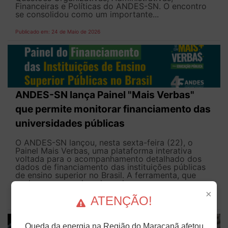
Financeiras e Políticas do ANDES-SN. O encontro
se consolidou como um importante...
Publicado em: 24 de Maio de 2026
ANDES-SN lança Painel "Mais Verbas"
que permite monitorar financiamento das
universidades públicas
O ANDES-SN lançou, nesta sexta-feira (22), o
Painel Mais Verbas, uma plataforma interativa
voltada para o acompanhamento detalhado dos
dados de financiamento das instituições públicas
de ensino superior no Brasil. A ferramenta, que
pode ser acessada pelo endereço...
×
ATENÇÃO!
Publicado em: 22 de Maio de 2026
Queda da energia na Região do Maracanã afetou