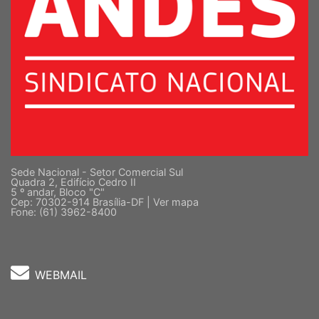
Sede Nacional - Setor Comercial Sul
Quadra 2, Edifício Cedro II
5 º andar, Bloco "C"
Cep: 70302-914 Brasília-DF |
Ver mapa
Fone: (61) 3962-8400
WEBMAIL