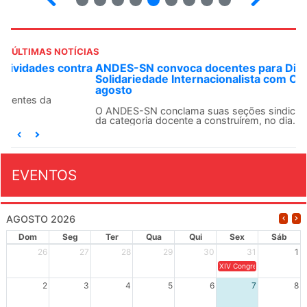
ÚLTIMAS NOTÍCIAS
ANDES-SN convoca docentes para Dia de
Solidariedade Internacionalista com Cuba em 13 de
agosto
O ANDES-SN conclama suas seções sindicais e o conjunto
da categoria docente a construírem, no dia...
EVENTOS
AGOSTO 2026
Dom
Seg
Ter
Qua
Qui
Sex
Sáb
26
27
28
29
30
31
1
XIV Congresso Brasileiro 
2
3
4
5
6
7
8