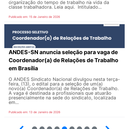
organização do tempo de trabalho na vida da
classe trabalhadora. Leia aqui. Intitulado...
Publicado em: 15 de Janeiro de 2026
ANDES-SN anuncia seleção para vaga de
Coordenador(a) de Relações de Trabalho
em Brasília
O ANDES Sindicato Nacional divulgou nesta terça-
feira, (13), o edital para a seleção de um(a)
novo(a) Coordenador(a) de Relações de Trabalho.
A vaga é destinada a profissionais que atuarão
presencialmente na sede do sindicato, localizada
em...
Publicado em: 13 de Janeiro de 2026
21
22
23
24
25
26
27
28
29