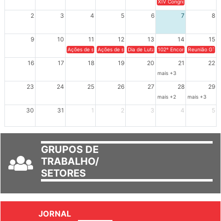
XIV Congresso Brasileiro 
2
3
4
5
6
7
8
9
10
11
12
13
14
15
Ações de solidariedade a Cuba no Rio Grande do Sul - 100 anos 
Ações de solidariedade a Cuba no Rio Grande do Su
Dia de Luta em Defesa de Cuba e da S
102º Encontro da Regional
Reunião GTPE
16
17
18
19
20
21
22
mais +3
23
24
25
26
27
28
29
mais +2
mais +3
30
31
1
2
3
4
5
GRUPOS DE
TRABALHO/
SETORES