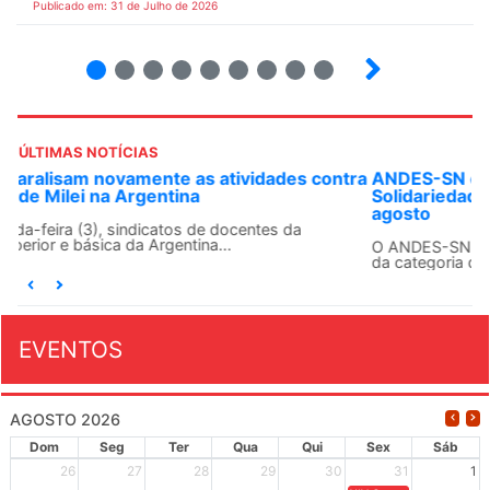
Publicado em: 31 de Julho de 2026
2
3
4
5
6
7
8
9
ÚLTIMAS NOTÍCIAS
ANDES-SN convoca docentes para Dia de
Solidariedade Internacionalista com Cuba em 13 de
agosto
O ANDES-SN conclama suas seções sindicais e o conjunto
da categoria docente a construírem, no dia...
EVENTOS
AGOSTO 2026
Dom
Seg
Ter
Qua
Qui
Sex
Sáb
26
27
28
29
30
31
1