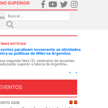
INO SUPERIOR
ato
TIMAS NOTÍCIAS
nte as atividades
ANDES-SN convoca docentes para Di
 na Argentina
Solidariedade Internacionalista com
13 de agosto
catos de docentes
a Argentina...
O ANDES-SN conclama suas seções sindic
conjunto da categoria docente a construír
dia...
EVENTOS
OSTO 2026