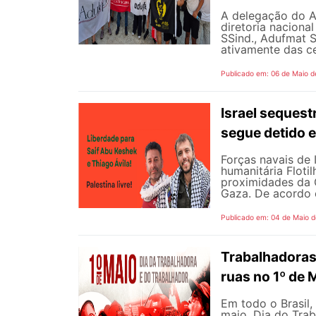
A delegação do 
diretoria naciona
SSind., Adufmat S
ativamente das ce
Publicado em: 06 de Maio d
Israel sequest
segue detido e
Forças navais de
humanitária Floti
proximidades da G
Gaza. De acordo 
Publicado em: 04 de Maio 
Trabalhadoras
ruas no 1º de 
Em todo o Brasil,
maio, Dia do Tra