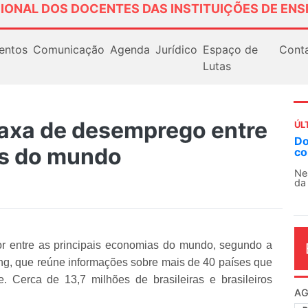
IONAL DOS DOCENTES DAS INSTITUIÇÕES DE ENS
entos
Comunicação
Agenda
Jurídico
Espaço de
Cont
Lutas
 taxa de desemprego entre
ÚL
Docentes paralisam novame
as do mundo
contra as políticas de Milei
Nessa segunda-feira (3), sindi
da educação superior e básica d
or entre as principais economias do mundo, segundo a
ting, que reúne informações sobre mais de 40 países que
e. Cerca de 13,7 milhões de brasileiras e brasileiros
AG