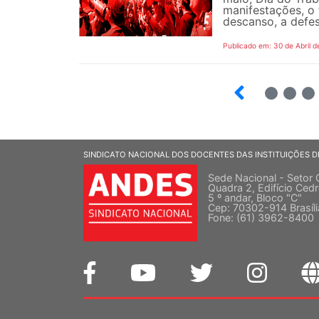
manifestações, o 
descanso, a defes
Publicado em: 30 de Abril d
7
8
9
SINDICATO NACIONAL DOS DOCENTES DAS INSTITUIÇÕES D
Sede Nacional - Setor 
Quadra 2, Edifício Cedr
5 º andar, Bloco "C"
Cep: 70302-914 Brasíl
Fone: (61) 3962-8400