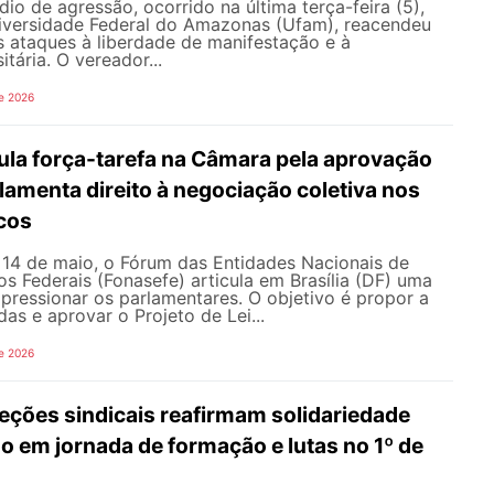
io de agressão, ocorrido na última terça-feira (5),
versidade Federal do Amazonas (Ufam), reacendeu
s ataques à liberdade de manifestação e à
tária. O vereador...
e 2026
ula força-tarefa na Câmara pela aprovação
ulamenta direito à negociação coletiva nos
icos
e 14 de maio, o Fórum das Entidades Nacionais de
os Federais (Fonasefe) articula em Brasília (DF) uma
 pressionar os parlamentares. O objetivo é propor a
as e aprovar o Projeto de Lei...
e 2026
ções sindicais reafirmam solidariedade
 em jornada de formação e lutas no 1º de