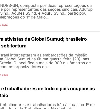
ANDES-SN, composta por duas representações da
l e por representantes das seções sindicais Adufop
Sind., Adufes SSind. e Adufu SSind., participou
lebrações do 1º de Maio...
e 2026
ra ativistas da Global Sumud; brasileiro
 sob tortura
 Israel interceptaram as embarcações da missão
lha Global Sumud na última quarta-feira (29), nas
récia. O local fica a mais de 900 quilômetros de
com os organizadores da...
de 2026
 e trabalhadores de todo o país ocupam as
Maio
 trabalhadores e trabalhadoras irão às ruas no 1º de
balhador e da Trabalhadora. Na pauta das