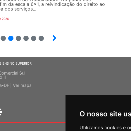
fim da escala 6×1, a reivindicação do direito ao
a dos serviços...
e 2026
10
12
13
14
15
E ENSINO SUPERIOR
Comercial Sul
o II
ia-DF |
Ver mapa
O nosso site u
Utilizamos cookies e o