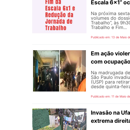
Escala 6×1” oc
Na próxima sexta-
volumes do dossi
Trabalho”, às 9h
Trabalho e Fim...
Publicado em: 13 de Maio d
Em ação viole
com ocupação 
Na madrugada de s
São Paulo invadiu
(USP) para retir
desde quinta-feir
Publicado em: 11 de Maio d
Invasão na Uf
extrema direit