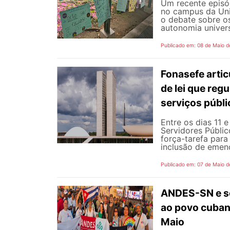
Um recente episód
no campus da Uni
o debate sobre o
autonomia universi
Publicado em: 08 de Maio d
Fonasefe artic
de lei que reg
serviços públ
Entre os dias 11 
Servidores Públic
força-tarefa para
inclusão de emend
Publicado em: 07 de Maio d
ANDES-SN e se
ao povo cubano
Maio