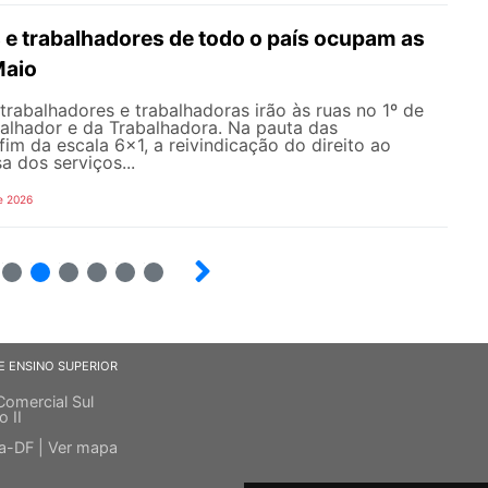
 e trabalhadores de todo o país ocupam as
Maio
 trabalhadores e trabalhadoras irão às ruas no 1º de
balhador e da Trabalhadora. Na pauta das
fim da escala 6×1, a reivindicação do direito ao
a dos serviços...
e 2026
10
12
13
14
15
E ENSINO SUPERIOR
Comercial Sul
o II
ia-DF |
Ver mapa