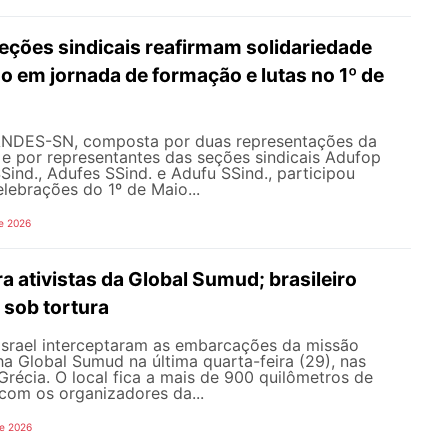
ções sindicais reafirmam solidariedade
 em jornada de formação e lutas no 1º de
ANDES-SN, composta por duas representações da
l e por representantes das seções sindicais Adufop
Sind., Adufes SSind. e Adufu SSind., participou
lebrações do 1º de Maio...
e 2026
ra ativistas da Global Sumud; brasileiro
 sob tortura
 Israel interceptaram as embarcações da missão
lha Global Sumud na última quarta-feira (29), nas
récia. O local fica a mais de 900 quilômetros de
com os organizadores da...
de 2026