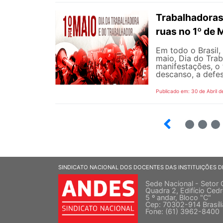
Trabalhadoras
ruas no 1º de 
Em todo o Brasil,
maio, Dia do Tra
manifestações, o 
descanso, a defes
Publicado em: 30 de Abril d
7
8
9
SINDICATO NACIONAL DOS DOCENTES DAS INSTITUIÇÕES D
Sede Nacional - Setor 
Quadra 2, Edifício Cedr
5 º andar, Bloco "C"
Cep: 70302-914 Brasíl
Fone: (61) 3962-8400