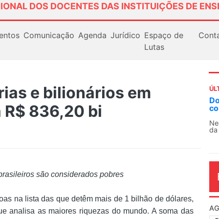
IONAL DOS DOCENTES DAS INSTITUIÇÕES DE ENS
entos
Comunicação
Agenda
Jurídico
Espaço de
Cont
Lutas
rias e bilionários em
ÚL
Docentes paralisam novamente as
 R$ 836,20 bi
contra as políticas de Milei na Arg
Nessa segunda-feira (3), sindicatos de
da educação superior e básica da Argent
 brasileiros são considerados pobres
s na lista das que detêm mais de 1 bilhão de dólares,
AG
que analisa as maiores riquezas do mundo. A soma das