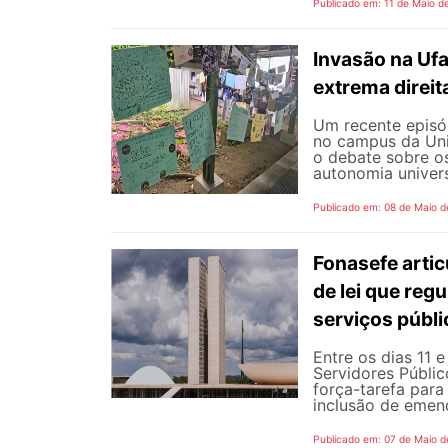
Publicado em: 11 de Maio d
Invasão na Uf
extrema direit
Um recente episód
no campus da Uni
o debate sobre o
autonomia universi
Publicado em: 08 de Maio d
Fonasefe artic
de lei que reg
serviços públ
Entre os dias 11 
Servidores Públic
força-tarefa para
inclusão de emend
Publicado em: 07 de Maio d