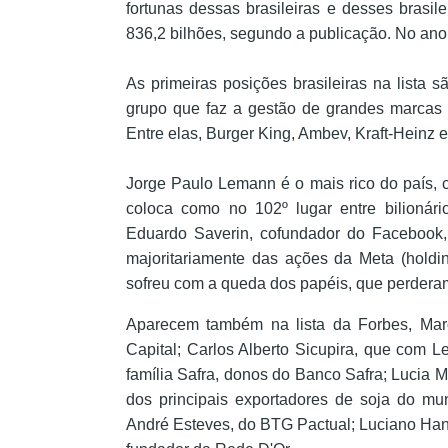
fortunas dessas brasileiras e desses brasi
836,2 bilhões, segundo a publicação. No ano p
As primeiras posições brasileiras na lista 
grupo que faz a gestão de grandes marcas br
Entre elas, Burger King, Ambev, Kraft-Heinz 
Jorge Paulo Lemann é o mais rico do país, 
coloca como no 102º lugar entre bilionár
Eduardo Saverin, cofundador do Facebook, 
majoritariamente das ações da Meta (holdi
sofreu com a queda dos papéis, que perdera
Aparecem também na lista da Forbes,
Mar
Capital; Carlos Alberto Sicupira, que com L
família Safra, donos do Banco Safra; Lucia 
dos principais exportadores de soja do mu
André Esteves, do BTG Pactual; Luciano Hang