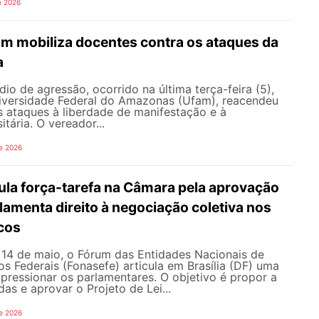
e 2026
am mobiliza docentes contra os ataques da
a
io de agressão, ocorrido na última terça-feira (5),
versidade Federal do Amazonas (Ufam), reacendeu
s ataques à liberdade de manifestação e à
tária. O vereador...
e 2026
ula força-tarefa na Câmara pela aprovação
ulamenta direito à negociação coletiva nos
icos
e 14 de maio, o Fórum das Entidades Nacionais de
os Federais (Fonasefe) articula em Brasília (DF) uma
 pressionar os parlamentares. O objetivo é propor a
as e aprovar o Projeto de Lei...
e 2026