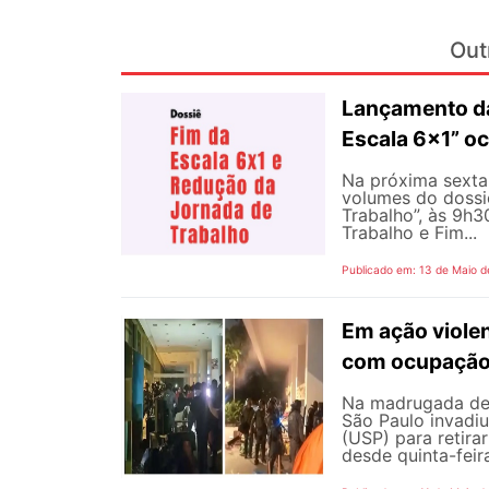
Out
Lançamento da
Escala 6×1” oc
Na próxima sexta-
volumes do dossi
Trabalho”, às 9h
Trabalho e Fim...
Publicado em: 13 de Maio d
Em ação viole
com ocupação 
Na madrugada de s
São Paulo invadiu
(USP) para retir
desde quinta-feir