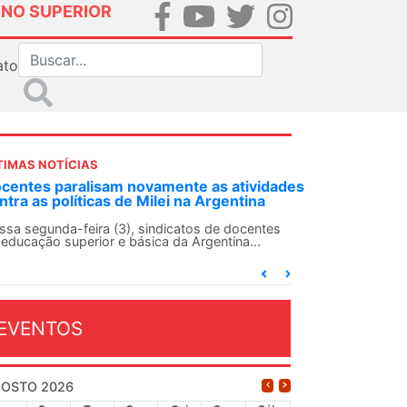
INO SUPERIOR
ato
TIMAS NOTÍCIAS
 atividades
ANDES-SN convoca docentes para Dia de
entina
Solidariedade Internacionalista com Cuba 
13 de agosto
 docentes
ina...
O ANDES-SN conclama suas seções sindicais e o
conjunto da categoria docente a construírem, no
dia...
EVENTOS
OSTO 2026