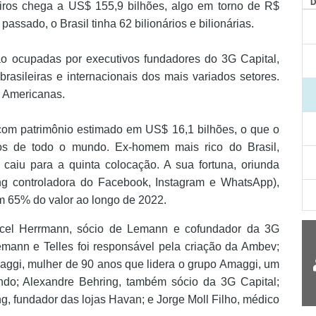
leiros chega a US$ 155,9 bilhões, algo em torno de R$
assado, o Brasil tinha 62 bilionários e bilionárias.
são ocupadas por executivos fundadores do 3G Capital,
asileiras e internacionais dos mais variados setores.
e Americanas.
com patrimônio estimado em US$ 16,1 bilhões, o que o
ios de todo o mundo. Ex-homem mais rico do Brasil,
caiu para a quinta colocação. A sua fortuna, oriunda
ng controladora do Facebook, Instagram e WhatsApp),
m 65% do valor ao longo de 2022.
cel Herrmann, sócio de Lemann e cofundador da 3G
emann e Telles foi responsável pela criação da Ambev;
Maggi, mulher de 90 anos que lidera o grupo Amaggi, um
ndo; Alexandre Behring, também sócio da 3G Capital;
, fundador das lojas Havan; e Jorge Moll Filho, médico