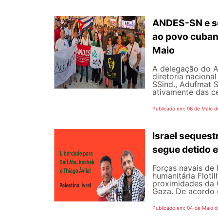
ANDES-SN e se
ao povo cubano
Maio
A delegação do 
diretoria naciona
SSind., Adufmat S
ativamente das ce
Publicado em: 06 de Maio d
Israel sequest
segue detido e
Forças navais de
humanitária Floti
proximidades da G
Gaza. De acordo 
Publicado em: 04 de Maio 