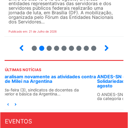
entidades representativas das servidoras e dos
servidores públicos federais realizarão uma
jornada de luta, em Brasília (DF). A mobilização,
organizada pelo Fórum das Entidades Nacionais
dos Servidores...
Publicado em: 21 de Julho de 2026
2
3
4
5
6
7
8
9
ÚLTIMAS NOTÍCIAS
ANDES-SN convoca docentes para Dia de
Solidariedade Internacionalista com Cuba em 13 de
agosto
O ANDES-SN conclama suas seções sindicais e o conjunto
da categoria docente a construírem, no dia...
EVENTOS