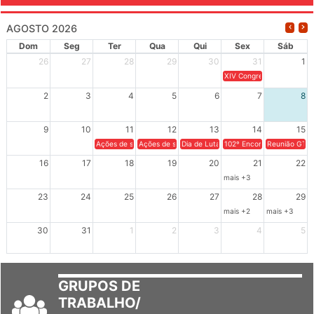
AGOSTO 2026
Dom
Seg
Ter
Qua
Qui
Sex
Sáb
26
27
28
29
30
31
1
XIV Congresso Brasileiro 
2
3
4
5
6
7
8
9
10
11
12
13
14
15
Ações de solidariedade a Cuba no Rio Grande do Sul - 100 anos 
Ações de solidariedade a Cuba no Rio Grande do Su
Dia de Luta em Defesa de Cuba e da S
102º Encontro da Regional
Reunião GTPE
16
17
18
19
20
21
22
mais +3
23
24
25
26
27
28
29
mais +2
mais +3
30
31
1
2
3
4
5
GRUPOS DE