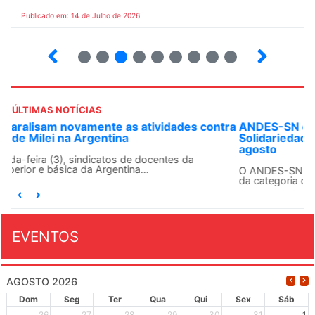
Publicado em: 14 de Julho de 2026
2
3
4
5
6
7
8
9
ÚLTIMAS NOTÍCIAS
ANDES-SN convoca docentes para Dia de
Solidariedade Internacionalista com Cuba em 13 de
agosto
O ANDES-SN conclama suas seções sindicais e o conjunto
da categoria docente a construírem, no dia...
EVENTOS
AGOSTO 2026
Dom
Seg
Ter
Qua
Qui
Sex
Sáb