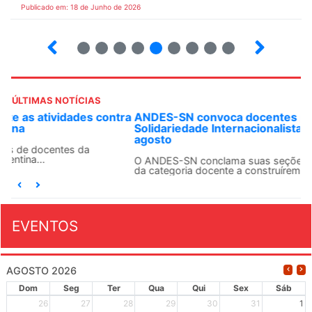
Publicado em: 18 de Junho de 2026
2
3
4
5
6
7
8
9
10
ÚLTIMAS NOTÍCIAS
ANDES-SN convoca docentes para Dia de
Solidariedade Internacionalista com Cuba em 13 de
agosto
O ANDES-SN conclama suas seções sindicais e o conjunto
da categoria docente a construírem, no dia...
EVENTOS
AGOSTO 2026
Dom
Seg
Ter
Qua
Qui
Sex
Sáb