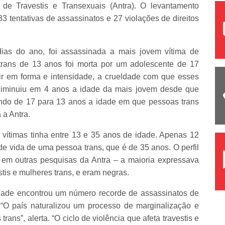
 de Travestis e Transexuais (Antra). O levantamento
3 tentativas de assassinatos e 27 violações de direitos
 dias do ano, foi assassinada a mais jovem vítima de
 trans de 13 anos foi morta por um adolescente de 17
ir em forma e intensidade, a crueldade com que esses
 diminuiu em 4 anos a idade da mais jovem desde que
ndo de 17 para 13 anos a idade em que pessoas trans
 a Antra.
vítimas tinha entre 13 e 35 anos de idade. Apenas 12
de vida de uma pessoa trans, que é de 35 anos. O perfil
em outras pesquisas da Antra – a maioria expressava
tis e mulheres trans, e eram negras.
idade encontrou um número recorde de assassinatos de
 “O país naturalizou um processo de marginalização e
ans”, alerta. “O ciclo de violência que afeta travestis e