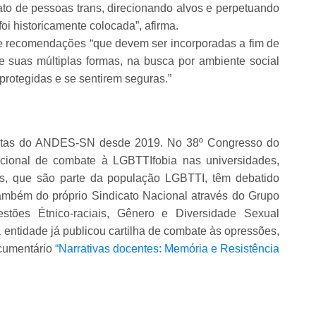
to de pessoas trans, direcionando alvos e perpetuando
oi historicamente colocada”, afirma.
e de recomendações “que devem ser incorporadas a fim de
e suas múltiplas formas, na busca por ambiente social
protegidas e se sentirem seguras.”
 lutas do ANDES-SN desde 2019. No 38º Congresso do
acional de combate à LGBTTIfobia nas universidades,
oras, que são parte da população LGBTTI, têm debatido
e também do próprio Sindicato Nacional através do Grupo
stões Étnico-raciais, Gênero e Diversidade Sexual
entidade já publicou cartilha de combate às opressões,
cumentário
“Narrativas docentes: Memória e Resistência