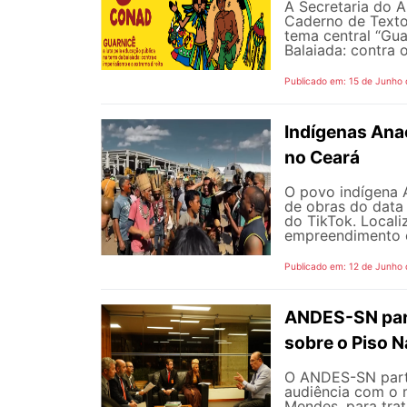
A Secretaria do A
Caderno de Texto
tema central “Gua
Balaiada: contra o
Publicado em: 15 de Junho
Indígenas Anac
no Ceará
O povo indígena A
de obras do data
do TikTok. Locali
empreendimento é 
Publicado em: 12 de Junho
ANDES-SN part
sobre o Piso N
O ANDES-SN partic
audiência com o m
Mendes, para trat