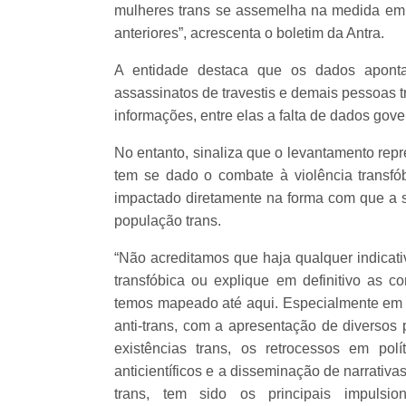
mulheres trans se assemelha na medida em q
anteriores”, acrescenta o boletim da Antra.
A entidade destaca que os dados aponta
assassinatos de travestis e demais pessoas t
informações, entre elas a falta de dados gov
No entanto, sinaliza que o levantamento rep
tem se dado o combate à violência transfó
impactado diretamente na forma com que a s
população trans.
“Não acreditamos que haja qualquer indicati
transfóbica ou explique em definitivo as 
temos mapeado até aqui. Especialmente e
anti-trans, com a apresentação de diversos p
existências trans, os retrocessos em polít
anticientíficos e a disseminação de narrativ
trans, tem sido os principais impulsi