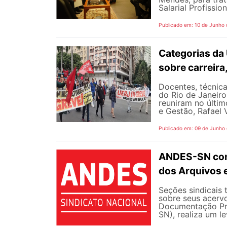
Salarial Profissio
Publicado em: 10 de Junho
Categorias da
sobre carreira
Docentes, técnica
do Rio de Janeiro
reuniram no últim
e Gestão, Rafael V
Publicado em: 09 de Junho
ANDES-SN conv
dos Arquivos 
Seções sindicais 
sobre seus acerv
Documentação Pro
SN), realiza um l