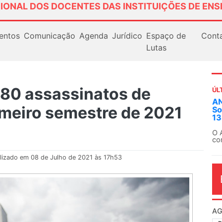
IONAL DOS DOCENTES DAS INSTITUIÇÕES DE ENS
entos
Comunicação
Agenda
Jurídico
Espaço de
Cont
Lutas
 80 assassinatos de
ÚL
AN
imeiro semestre de 2021
So
13
O 
co
dia
lizado em 08 de Julho de 2021 às 17h53