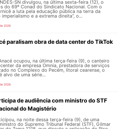
NDES-SN divulgou, na última sexta-feira (12), o
s do 69º Conad do Sindicato Nacional. Com o
rnicê a luta pela educação pública na terra da
 imperialismo e a extrema direita”, o...
 de 2026
é paralisam obra de data center do TikTok
nacé ocupou, na última terça-feira (9), o canteiro
 center da empresa Omnia, prestadora de serviços
zado no Complexo do Pecém, litoral cearense, o
alvo de uma série...
 de 2026
icipa de audiência com ministro do STF
acional do Magistério
ipou, na noite dessa terça-feira (9), de uma
inistro do Supremo Tribunal Federal (STF), Gilmar
ar do Tema 1218, que discute a aplicação do Piso