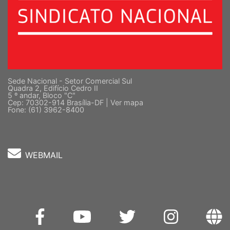
Sede Nacional - Setor Comercial Sul
Quadra 2, Edifício Cedro II
5 º andar, Bloco "C"
Cep: 70302-914 Brasília-DF |
Ver mapa
Fone: (61) 3962-8400
WEBMAIL