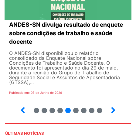
ANDES-SN divulga resultado de enquete
sobre condições de trabalho e saúde
docente
O ANDES-SN disponibilizou o relatório
consolidado da Enquete Nacional sobre
Condições de Trabalho e Saúde Docente. O
documento foi apresentado no dia 29 de maio,
durante a reunião do Grupo de Trabalho de
Seguridade Social e Assuntos de Aposentadoria
(GTSSA),...
Publicado em: 03 de Junho de 2026
3
4
5
6
7
8
9
10
ÚLTIMAS NOTÍCIAS