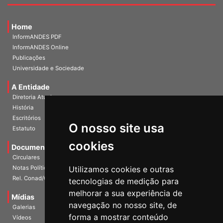
Home
InformANDES PDF
InformANDES Online
Publicações
Universidade e Sociedade
A Entidade
Diretoria Atual
História
O nosso site usa
Escritórios
Estatuto
cookies
Documentos
Circulares
Utilizamos cookies e outras
Notas Políticas
tecnologias de medição para
Rel. Conad/Congresso
melhorar a sua experiência de
navegação no nosso site, de
Mídias
Galerias
forma a mostrar conteúdo