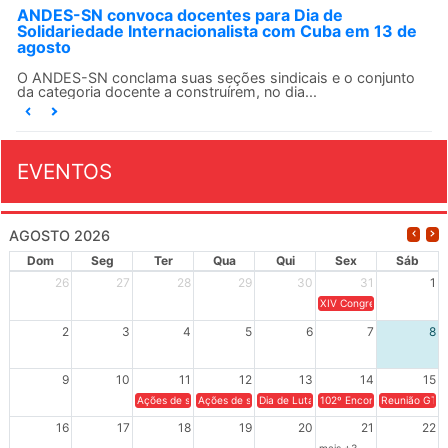
ANDES-SN convoca docentes para Dia de
Solidariedade Internacionalista com Cuba em 13 de
agosto
O ANDES-SN conclama suas seções sindicais e o conjunto
da categoria docente a construírem, no dia...
EVENTOS
AGOSTO 2026
Dom
Seg
Ter
Qua
Qui
Sex
Sáb
26
27
28
29
30
31
1
XIV Congresso Brasileiro 
2
3
4
5
6
7
8
9
10
11
12
13
14
15
Ações de solidariedade a Cuba no Rio Grande do Sul - 100 anos 
Ações de solidariedade a Cuba no Rio Grande do Su
Dia de Luta em Defesa de Cuba e da S
102º Encontro da Regional
Reunião GTPE
16
17
18
19
20
21
22