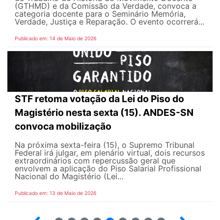
(GTHMD) e da Comissão da Verdade, convoca a
categoria docente para o Seminário Memória,
Verdade, Justiça e Reparação. O evento ocorrerá...
Publicado em: 14 de Maio de 2026
STF retoma votação da Lei do Piso do
Magistério nesta sexta (15). ANDES-SN
convoca mobilização
Na próxima sexta-feira (15), o Supremo Tribunal
Federal irá julgar, em plenário virtual, dois recursos
extraordinários com repercussão geral que
envolvem a aplicação do Piso Salarial Profissional
Nacional do Magistério (Lei...
Publicado em: 13 de Maio de 2026
6
7
8
9
10
12
13
14