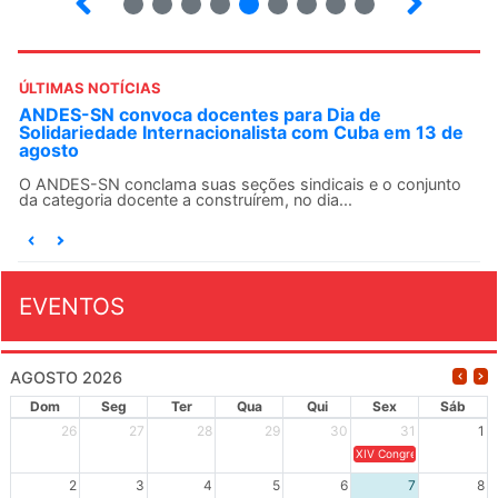
ÚLTIMAS NOTÍCIAS
ANDES-SN convoca docentes para Dia de
Solidariedade Internacionalista com Cuba em 13 de
agosto
O ANDES-SN conclama suas seções sindicais e o conjunto
da categoria docente a construírem, no dia...
EVENTOS
AGOSTO 2026
Dom
Seg
Ter
Qua
Qui
Sex
Sáb
26
27
28
29
30
31
1
XIV Congresso Brasileiro 
2
3
4
5
6
7
8