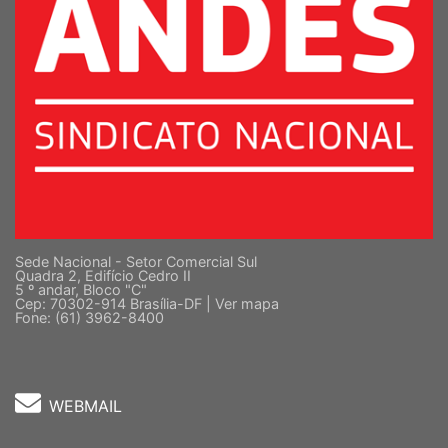
Sede Nacional - Setor Comercial Sul
Quadra 2, Edifício Cedro II
5 º andar, Bloco "C"
Cep: 70302-914 Brasília-DF |
Ver mapa
Fone: (61) 3962-8400
WEBMAIL