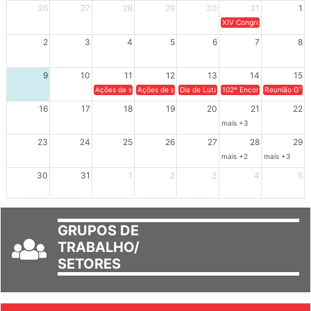
26
27
28
29
30
31
1
XIV Congresso Brasileiro 
2
3
4
5
6
7
8
9
10
11
12
13
14
15
Ações de solidariedade a Cuba no Rio Grande do Sul - 100 anos 
Ações de solidariedade a Cuba no Rio Grande do Su
Dia de Luta em Defesa de Cuba e da S
102º Encontro da Regional
Reunião GTPE
16
17
18
19
20
21
22
mais +3
23
24
25
26
27
28
29
mais +2
mais +3
30
31
1
2
3
4
5
GRUPOS DE
TRABALHO/
SETORES