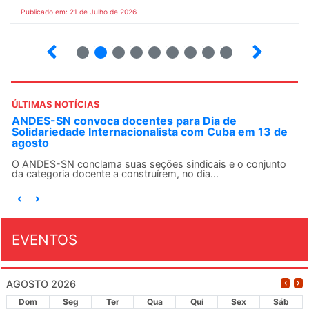
Publicado em: 21 de Julho de 2026
2
3
4
5
6
7
8
9
ÚLTIMAS NOTÍCIAS
ANDES-SN convoca docentes para Dia de
Solidariedade Internacionalista com Cuba em 13 de
agosto
O ANDES-SN conclama suas seções sindicais e o conjunto
da categoria docente a construírem, no dia...
EVENTOS
AGOSTO 2026
Dom
Seg
Ter
Qua
Qui
Sex
Sáb