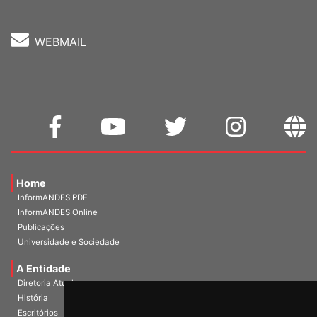
WEBMAIL
Home
InformANDES PDF
InformANDES Online
Publicações
Universidade e Sociedade
A Entidade
Diretoria Atual
História
Escritórios
Estatuto