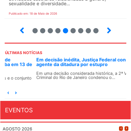
sexualidade e diversidade...
Publicado em: 18 de Maio de 2026
5
6
7
8
9
10
12
13
ÚLTIMAS NOTÍCIAS
Em decisão inédita, Justiça Federal condena ex-
agente da ditadura por estupro
Em uma decisão considerada histórica, a 2ª Vara Federal
Criminal do Rio de Janeiro condenou o...
EVENTOS
AGOSTO 2026