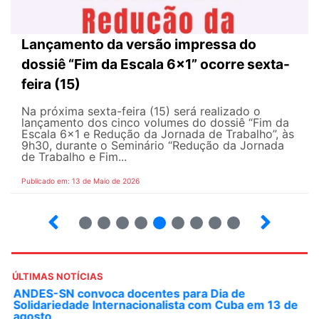
Lançamento da versão impressa do
dossiê “Fim da Escala 6×1” ocorre sexta-
feira (15)
Na próxima sexta-feira (15) será realizado o
lançamento dos cinco volumes do dossiê “Fim da
Escala 6×1 e Redução da Jornada de Trabalho”, às
9h30, durante o Seminário “Redução da Jornada
de Trabalho e Fim...
Publicado em: 13 de Maio de 2026
6
7
8
9
10
12
13
14
ÚLTIMAS NOTÍCIAS
ANDES-SN convoca docentes para Dia de
Solidariedade Internacionalista com Cuba em 13 de
agosto