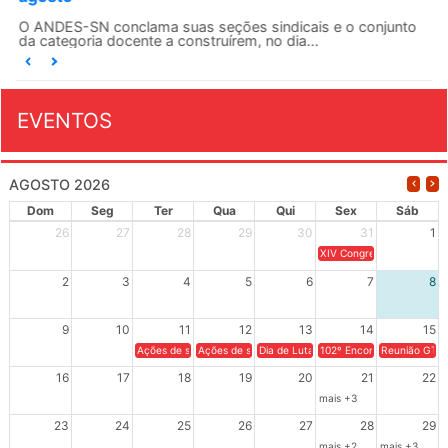
O ANDES-SN conclama suas seções sindicais e o conjunto
da categoria docente a construírem, no dia...
EVENTOS
AGOSTO 2026
Dom
Seg
Ter
Qua
Qui
Sex
Sáb
26
27
28
29
30
31
1
XIV Congresso Brasileiro 
2
3
4
5
6
7
8
9
10
11
12
13
14
15
Ações de solidariedade a Cuba no Rio Grande do Sul - 100 anos 
Ações de solidariedade a Cuba no Rio Grande do Su
Dia de Luta em Defesa de Cuba e da S
102º Encontro da Regional
Reunião GTPE
16
17
18
19
20
21
22
mais +3
23
24
25
26
27
28
29