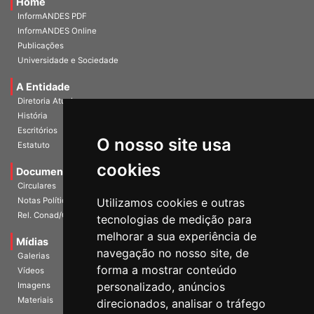
Home
InformANDES PDF
InformANDES Online
Publicações
Universidade e Sociedade
A Entidade
Diretoria Atual
História
O nosso site usa
Escritórios
Estatuto
cookies
Documentos
Circulares
Utilizamos cookies e outras
Notas Políticas
tecnologias de medição para
Rel. Conad/Congresso
melhorar a sua experiência de
navegação no nosso site, de
Mídias
Galerias
forma a mostrar conteúdo
Vídeos
personalizado, anúncios
Imagens
direcionados, analisar o tráfego
Materiais