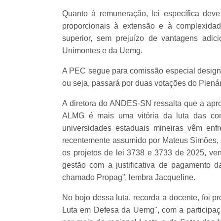
Quanto à remuneração, lei específica dev
proporcionais à extensão e à complexida
superior, sem prejuízo de vantagens adici
Unimontes e da Uemg.
A PEC segue para comissão especial designad
ou seja, passará por duas votações do Plenár
A diretora do ANDES-SN ressalta que a apr
ALMG é mais uma vitória da luta das com
universidades estaduais mineiras vêm enf
recentemente assumido por Mateus Simões,
os projetos de lei 3738 e 3733 de 2025, ve
gestão com a justificativa de pagamento d
chamado Propag”, lembra Jacqueline.
No bojo dessa luta, recorda a docente, foi 
Luta em Defesa da Uemg", com a participa