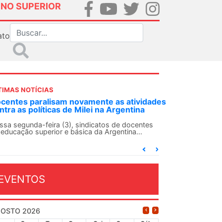
INO SUPERIOR
ato
TIMAS NOTÍCIAS
DES-SN convoca docentes para Dia de
lidariedade Internacionalista com Cuba em
 de agosto
ANDES-SN conclama suas seções sindicais e o
njunto da categoria docente a construírem, no
...
EVENTOS