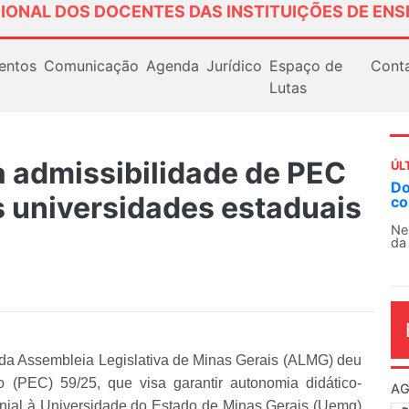
IONAL DOS DOCENTES DAS INSTITUIÇÕES DE ENS
entos
Comunicação
Agenda
Jurídico
Espaço de
Cont
Lutas
 admissibilidade de PEC
ÚL
AN
 universidades estaduais
So
13
O 
co
dia
 da Assembleia Legislativa de Minas Gerais (ALMG) deu
 (PEC) 59/25, que visa garantir autonomia didático-
rimonial à Universidade do Estado de Minas Gerais (Uemg)