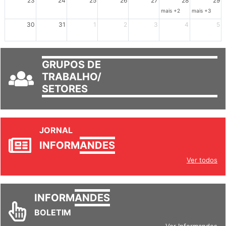
23
24
25
26
27
28
29
mais +2
mais +3
30
31
1
2
3
4
5
GRUPOS DE
TRABALHO/
SETORES
JORNAL
INFORM
ANDES
Ver todos
INFORM
ANDES
BOLETIM