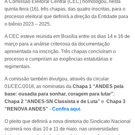
A Comissão Eleitoral Central (CEC) homologou, nesta
quinta-feira (16), três chapas, das quatro inscritas, para o
processo eleitoral que definirá a direção da Entidade para
o biênio 2023 – 2025.
A CEC esteve reunida em Brasília entre os dias 14 e 16 de
março para a análise criteriosa da documentação
apresentada na inscrição. Três chapas concluíram o
processo e cumpriram as exigências estatutárias e
regimentais.
A comissão também divulgou, através da circular
01/CEC/2018, as nominatas da
Chapa 1 “ANDES pela
base: ousadia para sonhar, coragem para lutar”
;
Chapa 2 “ANDES-SN Classista e de Luta”
e
Chapa 3
“RENOVA ANDES”
-
Confira aqui
.
O pleito que definirá a nova diretoria do Sindicato Nacional
ocorrerá nos dias 10 e 11 de maio, nas universidades