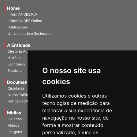
Home
InformANDES PDF
InformANDES Online
Publicações
Universidade e Sociedade
A Entidade
Diretoria Atual
História
O nosso site usa
Escritórios
Estatuto
cookies
Documentos
Circulares
Utilizamos cookies e outras
Notas Políticas
tecnologias de medição para
Rel. Conad/Congresso
melhorar a sua experiência de
navegação no nosso site, de
Mídias
Galerias
forma a mostrar conteúdo
Vídeos
personalizado, anúncios
Imagens