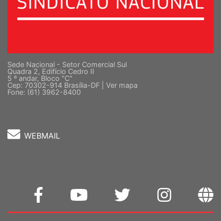
Sede Nacional - Setor Comercial Sul
Quadra 2, Edifício Cedro II
5 º andar, Bloco "C"
Cep: 70302-914 Brasília-DF |
Ver mapa
Fone: (61) 3962-8400
WEBMAIL