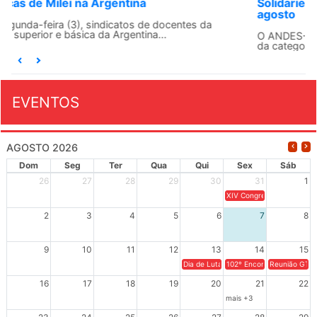
Solidariedade Internacionalista com Cuba em 13 de
agosto
O ANDES-SN conclama suas seções sindicais e o conjunto
da categoria docente a construírem, no dia...
EVENTOS
AGOSTO 2026
Dom
Seg
Ter
Qua
Qui
Sex
Sáb
26
27
28
29
30
31
1
XIV Congresso Brasileiro 
2
3
4
5
6
7
8
9
10
11
12
13
14
15
Dia de Luta em Defesa de Cuba e da S
102º Encontro da Regional
Reunião GTPE
16
17
18
19
20
21
22
mais +3