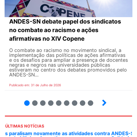
ANDES-SN debate papel dos sindicatos
no combate ao racismo e ações
afirmativas no XIV Copene
O combate ao racismo no movimento sindical, a
implementação das políticas de ações afirmativas
e os desafios para ampliar a presença de docentes
negras e negros nas universidades públicas
estiveram no centro dos debates promovidos pelo
ANDES-SN...
Publicado em: 31 de Julho de 2026
2
3
4
5
6
7
8
9
ÚLTIMAS NOTÍCIAS
ANDES-SN convoca docentes para Dia de