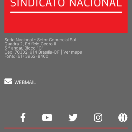
Sede Nacional - Setor Comercial Sul
Quadra 2, Edifício Cedro II
5 º andar, Bloco "C"
Cep: 70302-914 Brasília-DF |
Ver mapa
Fone: (61) 3962-8400
WEBMAIL