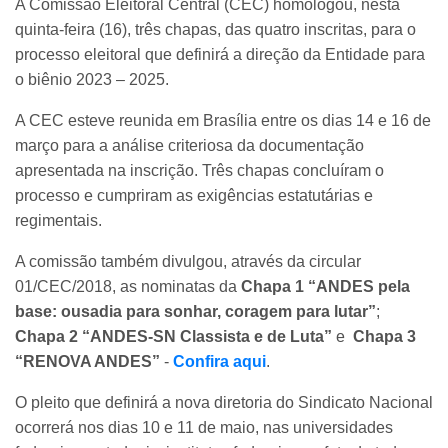
A Comissão Eleitoral Central (CEC) homologou, nesta
quinta-feira (16), três chapas, das quatro inscritas, para o
processo eleitoral que definirá a direção da Entidade para
o biênio 2023 – 2025.
A CEC esteve reunida em Brasília entre os dias 14 e 16 de
março para a análise criteriosa da documentação
apresentada na inscrição. Três chapas concluíram o
processo e cumpriram as exigências estatutárias e
regimentais.
A comissão também divulgou, através da circular
01/CEC/2018, as nominatas da
Chapa 1 “ANDES pela
base: ousadia para sonhar, coragem para lutar”
;
Chapa 2 “ANDES-SN Classista e de Luta”
e
Chapa 3
“RENOVA ANDES”
-
Confira aqui
.
O pleito que definirá a nova diretoria do Sindicato Nacional
ocorrerá nos dias 10 e 11 de maio, nas universidades