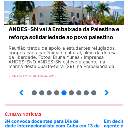
ANDES-SN vai à Embaixada da Palestina e
reforça solidariedade ao povo palestino
Reunião tratou de apoio a estudantes refugiados,
cooperação acadêmica e cultural, além da defesa
da liberdade. Fotos: Bruna Yunes / Imprensa
ANDES-SN​​​ O ANDES-SN esteve presente, na
manhã desta quarta-feira (29), na Embaixada da...
Publicado em: 29 de Abril de 2026
7
8
9
10
12
13
14
15
ÚLTIMAS NOTÍCIAS
Em decisão inédita, Justiça Federal condena ex-
agente da ditadura por estupro