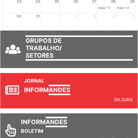
mais +2
mais +3
30
31
1
2
3
4
5
GRUPOS DE
TRABALHO/
SETORES
JORNAL
INFORM
ANDES
Ver todos
INFORM
ANDES
BOLETIM
Ver Informandes