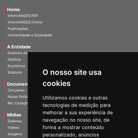
Home
InformANDES PDF
InformANDES Online
Publicações
Universidade e Sociedade
A Entidade
Diretoria Atual
História
Escritórios
Estatuto
O nosso site usa
Documentos
cookies
Circulares
Notas Políticas
Utilizamos cookies e outras
Rel. Conad/Congresso
tecnologias de medição para
Mídias
melhorar a sua experiência de
Galerias
navegação no nosso site, de
Vídeos
forma a mostrar conteúdo
Imagens
personalizado, anúncios
Materiais