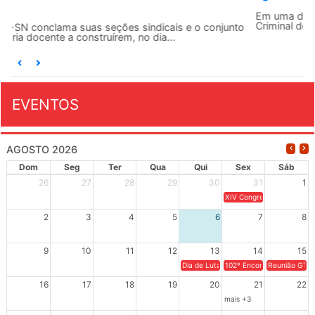
Em uma decisão considerada histórica, a 2ª Vara Federal
Criminal do Rio de Janeiro condenou o...
EVENTOS
AGOSTO 2026
Dom
Seg
Ter
Qua
Qui
Sex
Sáb
26
27
28
29
30
31
1
XIV Congresso Brasileiro 
2
3
4
5
6
7
8
9
10
11
12
13
14
15
Dia de Luta em Defesa de Cuba e da S
102º Encontro da Regional
Reunião GTPE
16
17
18
19
20
21
22
mais +3
23
24
25
26
27
28
29