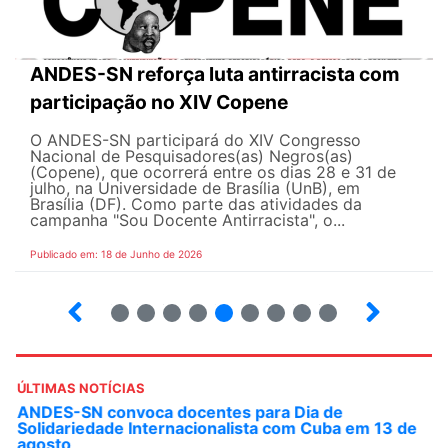
ANDES-SN reforça luta antirracista com
participação no XIV Copene
O ANDES-SN participará do XIV Congresso
Nacional de Pesquisadores(as) Negros(as)
(Copene), que ocorrerá entre os dias 28 e 31 de
julho, na Universidade de Brasília (UnB), em
Brasília (DF). Como parte das atividades da
campanha "Sou Docente Antirracista", o...
Publicado em: 18 de Junho de 2026
2
3
4
5
6
7
8
9
10
ÚLTIMAS NOTÍCIAS
ANDES-SN convoca docentes para Dia de
Solidariedade Internacionalista com Cuba em 13 de
agosto