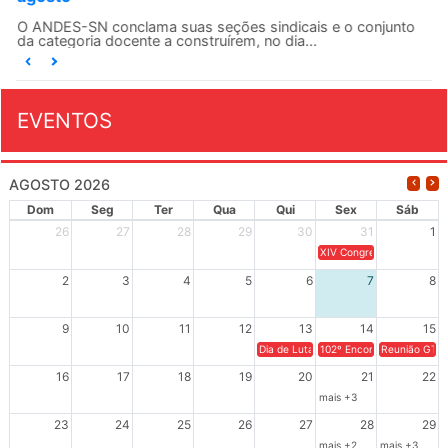
O ANDES-SN conclama suas seções sindicais e o conjunto
da categoria docente a construírem, no dia...
EVENTOS
AGOSTO 2026
Dom
Seg
Ter
Qua
Qui
Sex
Sáb
26
27
28
29
30
31
1
XIV Congresso Brasileiro 
2
3
4
5
6
7
8
9
10
11
12
13
14
15
Dia de Luta em Defesa de Cuba e da S
102º Encontro da Regional
Reunião GTPE
16
17
18
19
20
21
22
mais +3
23
24
25
26
27
28
29