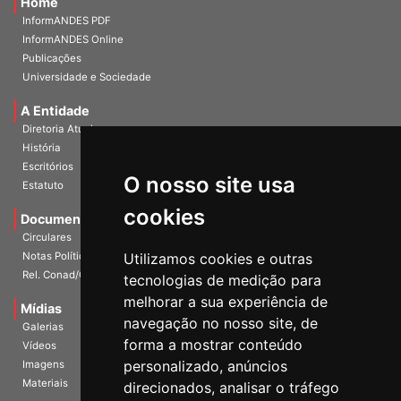
Home
InformANDES PDF
InformANDES Online
Publicações
Universidade e Sociedade
A Entidade
Diretoria Atual
História
O nosso site usa
Escritórios
Estatuto
cookies
Documentos
Circulares
Utilizamos cookies e outras
Notas Políticas
tecnologias de medição para
Rel. Conad/Congresso
melhorar a sua experiência de
navegação no nosso site, de
Mídias
Galerias
forma a mostrar conteúdo
Vídeos
personalizado, anúncios
Imagens
direcionados, analisar o tráfego
Materiais