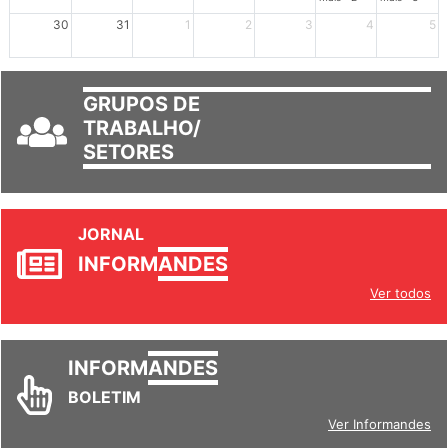
mais +2
mais +3
30
31
1
2
3
4
5
GRUPOS DE
TRABALHO/
SETORES
JORNAL
INFORM
ANDES
Ver todos
INFORM
ANDES
BOLETIM
Ver Informandes