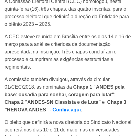
A Comissão Eleitoral Central (CEC) homologou, nesta
quinta-feira (16), três chapas, das quatro inscritas, para o
processo eleitoral que definirá a direção da Entidade para
o biênio 2023 – 2025.
A CEC esteve reunida em Brasília entre os dias 14 e 16 de
março para a análise criteriosa da documentação
apresentada na inscrição. Três chapas concluíram o
processo e cumpriram as exigências estatutárias e
regimentais.
A comissão também divulgou, através da circular
01/CEC/2018, as nominatas da
Chapa 1 “ANDES pela
base: ousadia para sonhar, coragem para lutar”
;
Chapa 2 “ANDES-SN Classista e de Luta”
e
Chapa 3
“RENOVA ANDES”
-
Confira aqui
.
O pleito que definirá a nova diretoria do Sindicato Nacional
ocorrerá nos dias 10 e 11 de maio, nas universidades