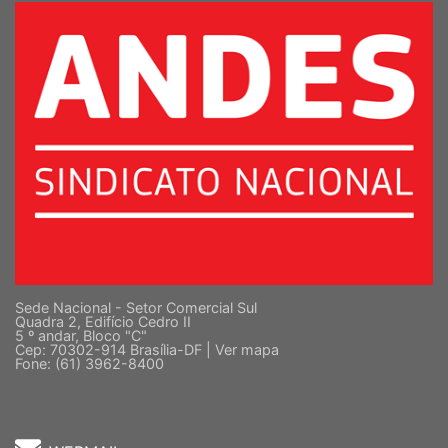
Sede Nacional - Setor Comercial Sul
Quadra 2, Edifício Cedro II
5 º andar, Bloco "C"
Cep: 70302-914 Brasília-DF |
Ver mapa
Fone: (61) 3962-8400
WEBMAIL