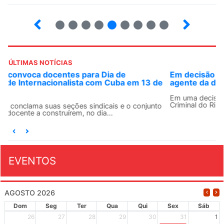
5
6
7
8
9
10
12
13
ÚLTIMAS NOTÍCIAS
Em decisão inédita, Justiça Federal condena ex-
agente da ditadura por estupro
Em uma decisão considerada histórica, a 2ª Vara Federal
Criminal do Rio de Janeiro condenou o...
EVENTOS
AGOSTO 2026
Dom
Seg
Ter
Qua
Qui
Sex
Sáb
26
27
28
29
30
31
1
XIV Congresso Brasileiro 