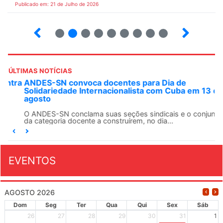
Publicado em: 21 de Julho de 2026
2
3
4
5
6
7
8
9
ÚLTIMAS NOTÍCIAS
ANDES-SN convoca docentes para Dia de
Solidariedade Internacionalista com Cuba em 13 de
agosto
O ANDES-SN conclama suas seções sindicais e o conjunto
da categoria docente a construírem, no dia...
EVENTOS
AGOSTO 2026
Dom
Seg
Ter
Qua
Qui
Sex
Sáb