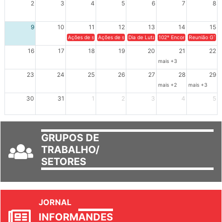
2
3
4
5
6
7
8
9
10
11
12
13
14
15
Ações de solidariedade a Cuba no Rio Grande do Sul - 100 anos 
Ações de solidariedade a Cuba no Rio Grande do Su
Dia de Luta em Defesa de Cuba e da S
102º Encontro da Regional
Reunião GTPE
16
17
18
19
20
21
22
mais +3
23
24
25
26
27
28
29
mais +2
mais +3
30
31
1
2
3
4
5
GRUPOS DE
TRABALHO/
SETORES
JORNAL