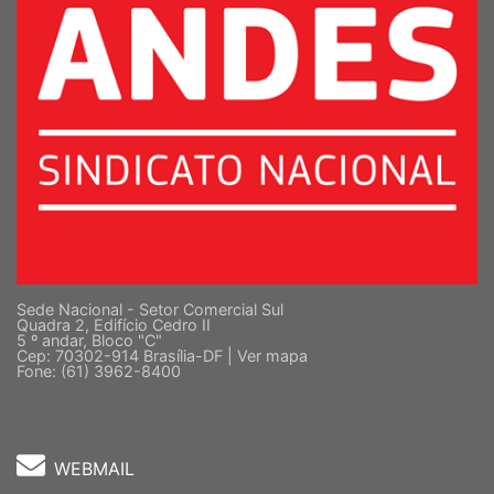
Sede Nacional - Setor Comercial Sul
Quadra 2, Edifício Cedro II
5 º andar, Bloco "C"
Cep: 70302-914 Brasília-DF |
Ver mapa
Fone: (61) 3962-8400
WEBMAIL