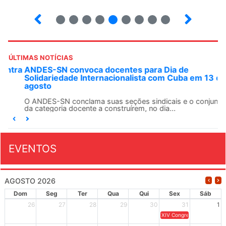
23
24
25
26
27
28
29
30
31
ÚLTIMAS NOTÍCIAS
ANDES-SN convoca docentes para Dia de
Solidariedade Internacionalista com Cuba em 13 de
agosto
O ANDES-SN conclama suas seções sindicais e o conjunto
da categoria docente a construírem, no dia...
EVENTOS
AGOSTO 2026
Dom
Seg
Ter
Qua
Qui
Sex
Sáb
26
27
28
29
30
31
1
XIV Congresso Brasileiro 