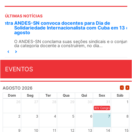
ÚLTIMAS NOTÍCIAS
ANDES-SN convoca docentes para Dia de
Solidariedade Internacionalista com Cuba em 13 de
agosto
O ANDES-SN conclama suas seções sindicais e o conjunto
da categoria docente a construírem, no dia...
EVENTOS
AGOSTO 2026
Dom
Seg
Ter
Qua
Qui
Sex
Sáb
26
27
28
29
30
31
1
XIV Congresso Brasileiro 
2
3
4
5
6
7
8