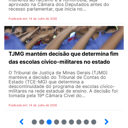
aprovado na Câmara dos Deputados antes do
recesso parlamentar, que inicia no...
Publicado em: 14 de Julho de 2026
TJMG mantém decisão que determina fim
das escolas cívico-militares no estado
O Tribunal de Justiça de Minas Gerais (TJMG)
manteve a decisão do Tribunal de Contas do
Estado (TCE-MG) que determina a
descontinuidade do programa de escolas cívico-
militares na rede estadual de ensino. A decisão foi
tomada pela 19ª Câmara Cível do...
Publicado em: 14 de Julho de 2026
2
3
4
5
6
7
8
9