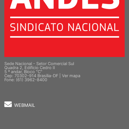
Sede Nacional - Setor Comercial Sul
Quadra 2, Edifício Cedro II
5 º andar, Bloco "C"
Cep: 70302-914 Brasília-DF |
Ver mapa
Fone: (61) 3962-8400
WEBMAIL