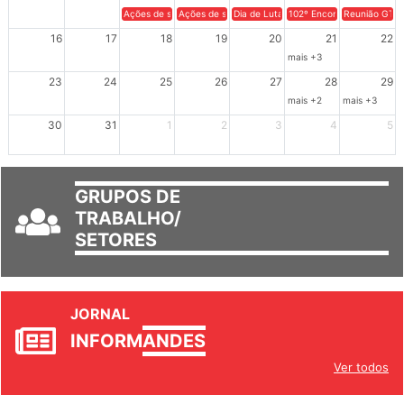
9
10
11
12
13
14
15
Ações de solidariedade a Cuba no Rio Grande do Sul - 100 anos 
Ações de solidariedade a Cuba no Rio Grande do Su
Dia de Luta em Defesa de Cuba e da S
102º Encontro da Regional
Reunião GTPE
16
17
18
19
20
21
22
mais +3
23
24
25
26
27
28
29
mais +2
mais +3
30
31
1
2
3
4
5
GRUPOS DE
TRABALHO/
SETORES
JORNAL
INFORM
ANDES
Ver todos