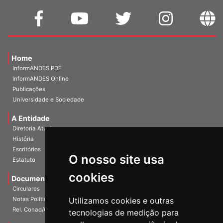
Home
InformANDES PDF
InformANDES Online
Publicações
Universidade e Sociedade
A Entidade
Diretoria Atual
História
O nosso site usa
Escritórios
Estatuto
cookies
Documentos
Circulares
Utilizamos cookies e outras
Notas Políticas
tecnologias de medição para
Rel. Conad/Congresso