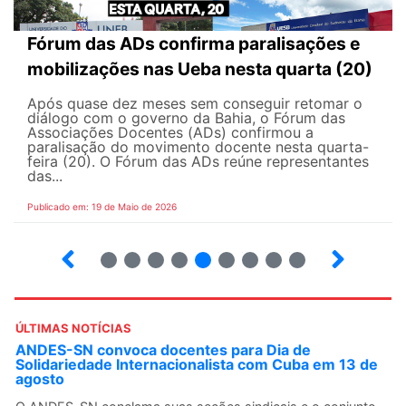
Fórum das ADs confirma paralisações e
mobilizações nas Ueba nesta quarta (20)
Após quase dez meses sem conseguir retomar o
diálogo com o governo da Bahia, o Fórum das
Associações Docentes (ADs) confirmou a
paralisação do movimento docente nesta quarta-
feira (20). O Fórum das ADs reúne representantes
das...
Publicado em: 19 de Maio de 2026
5
6
7
8
9
10
12
13
ÚLTIMAS NOTÍCIAS
ANDES-SN convoca docentes para Dia de
Solidariedade Internacionalista com Cuba em 13 de
agosto