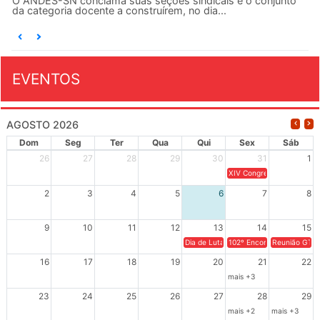
O ANDES-SN conclama suas seções sindicais e o conjunto
da categoria docente a construírem, no dia...
EVENTOS
AGOSTO 2026
Dom
Seg
Ter
Qua
Qui
Sex
Sáb
26
27
28
29
30
31
1
XIV Congresso Brasileiro 
2
3
4
5
6
7
8
9
10
11
12
13
14
15
Dia de Luta em Defesa de Cuba e da S
102º Encontro da Regional
Reunião GTPE
16
17
18
19
20
21
22
mais +3
23
24
25
26
27
28
29
mais +2
mais +3