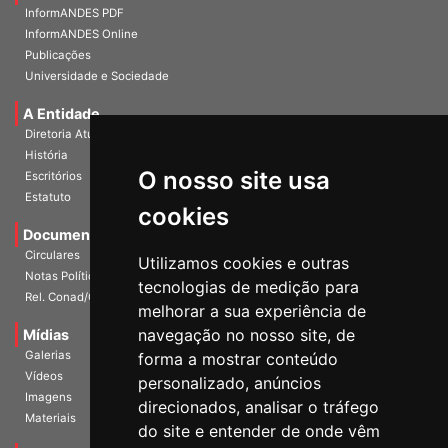
InformANDES PDF
InformANDES Online
Publicações
Universidade e Sociedade
A Entidade
Diretoria Atual
História
O nosso site usa
Escritórios
Estatuto
cookies
Documentos
Circulares
Utilizamos cookies e outras
Notas Políticas
tecnologias de medição para
Rel. Conad/Congresso
melhorar a sua experiência de
navegação no nosso site, de
Mídias
Galerias
forma a mostrar conteúdo
Vídeos
personalizado, anúncios
Imagens
direcionados, analisar o tráfego
Materiais
do site e entender de onde vêm