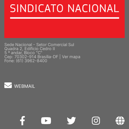
Sede Nacional - Setor Comercial Sul
Quadra 2, Edifício Cedro II
5 º andar, Bloco "C"
Cep: 70302-914 Brasília-DF |
Ver mapa
Fone: (61) 3962-8400
WEBMAIL