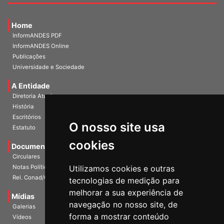
Home
InformANDES PDF
InformANDES Online
Publicações
Universidade e Sociedade
A Entidade
Diretoria Atual
História
Escritórios
O nosso site usa
Estatuto
cookies
Documentos
Circulares
Utilizamos cookies e outras
Notas Políticas
Rel. Conad/Congresso
tecnologias de medição para
melhorar a sua experiência de
Mídias
navegação no nosso site, de
Galerias
forma a mostrar conteúdo
Vídeos