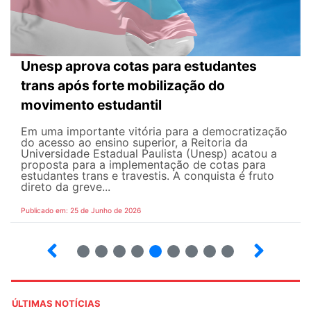
Unesp aprova cotas para estudantes
trans após forte mobilização do
movimento estudantil
Em uma importante vitória para a democratização
do acesso ao ensino superior, a Reitoria da
Universidade Estadual Paulista (Unesp) acatou a
proposta para a implementação de cotas para
estudantes trans e travestis. A conquista é fruto
direto da greve...
Publicado em: 25 de Junho de 2026
2
3
4
5
6
7
8
9
ÚLTIMAS NOTÍCIAS