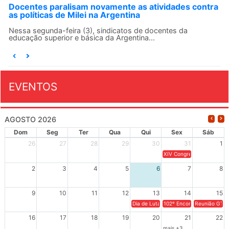
Docentes paralisam novamente as atividades contra
as políticas de Milei na Argentina
Nessa segunda-feira (3), sindicatos de docentes da
educação superior e básica da Argentina...
EVENTOS
AGOSTO 2026
Dom
Seg
Ter
Qua
Qui
Sex
Sáb
26
27
28
29
30
31
1
XIV Congresso Brasileiro 
2
3
4
5
6
7
8
9
10
11
12
13
14
15
Dia de Luta em Defesa de Cuba e da S
102º Encontro da Regional
Reunião GTPE
16
17
18
19
20
21
22
mais +3