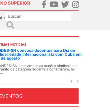
INO SUPERIOR
ato
TIMAS NOTÍCIAS
 decisão inédita, Justiça Federal condena
-agente da ditadura por estupro
 uma decisão considerada histórica, a 2ª Vara
deral Criminal do Rio de Janeiro condenou o...
EVENTOS
OSTO 2026