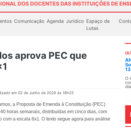
IONAL DOS DOCENTES DAS INSTITUIÇÕES DE ENS
entos
Comunicação
Agenda
Jurídico
Espaço de
Cont
Lutas
os aprova PEC que
ÚL
Em
x1
ex
Em
Fe
lizado em 02 de Junho de 2026 às 18h25
rnos, a Proposta de Emenda à Constituição (PEC)
 40 horas semanais, distribuídas em cinco dias, com
 com a escala 6x1. O texto segue agora para análise
AG