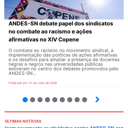
ANDES-SN debate papel dos sindicatos
no combate ao racismo e ações
afirmativas no XIV Copene
O combate ao racismo no movimento sindical, a
implementação das políticas de ações afirmativas
e os desafios para ampliar a presença de docentes
negras e negros nas universidades públicas
estiveram no centro dos debates promovidos pelo
ANDES-SN...
Publicado em: 31 de Julho de 2026
2
3
4
5
6
7
8
9
ÚLTIMAS NOTÍCIAS