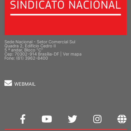
Sede Nacional - Setor Comercial Sul
Quadra 2, Edifício Cedro II
5 º andar, Bloco "C"
Cep: 70302-914 Brasília-DF |
Ver mapa
Fone: (61) 3962-8400
WEBMAIL