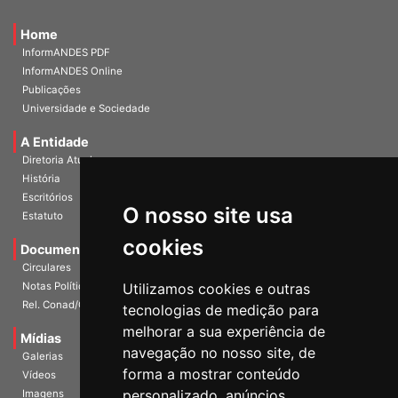
Home
InformANDES PDF
InformANDES Online
Publicações
Universidade e Sociedade
A Entidade
Diretoria Atual
História
O nosso site usa
Escritórios
Estatuto
cookies
Documentos
Circulares
Utilizamos cookies e outras
Notas Políticas
tecnologias de medição para
Rel. Conad/Congresso
melhorar a sua experiência de
navegação no nosso site, de
Mídias
Galerias
forma a mostrar conteúdo
Vídeos
personalizado, anúncios