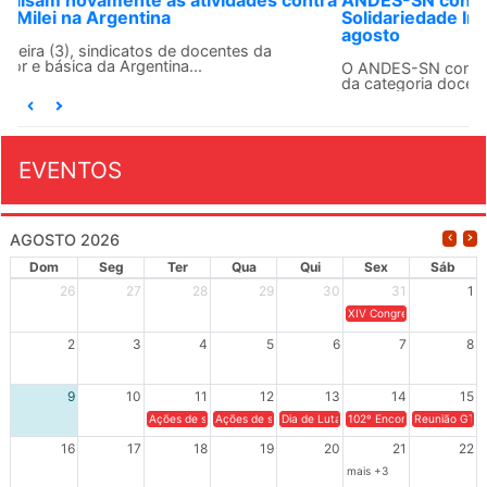
ANDES-SN convoca docentes para Dia de
Solidariedade Internacionalista com Cuba em 13 de
agosto
O ANDES-SN conclama suas seções sindicais e o conjunto
da categoria docente a construírem, no dia...
EVENTOS
AGOSTO 2026
Dom
Seg
Ter
Qua
Qui
Sex
Sáb
26
27
28
29
30
31
1
XIV Congresso Brasileiro 
2
3
4
5
6
7
8
9
10
11
12
13
14
15
Ações de solidariedade a Cuba no Rio Grande do Sul - 100 anos 
Ações de solidariedade a Cuba no Rio Grande do Su
Dia de Luta em Defesa de Cuba e da S
102º Encontro da Regional
Reunião GTPE
16
17
18
19
20
21
22