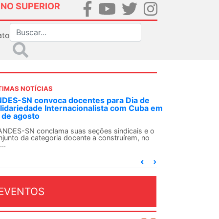
INO SUPERIOR
ato
TIMAS NOTÍCIAS
 decisão inédita, Justiça Federal condena
-agente da ditadura por estupro
 uma decisão considerada histórica, a 2ª Vara
deral Criminal do Rio de Janeiro condenou o...
EVENTOS
OSTO 2026