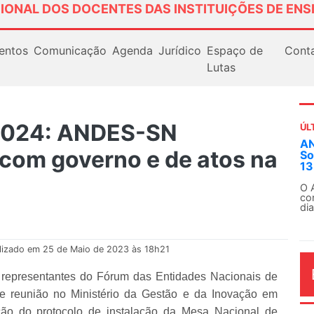
IONAL DOS DOCENTES DAS INSTITUIÇÕES DE ENS
entos
Comunicação
Agenda
Jurídico
Espaço de
Cont
Lutas
 2024: ANDES-SN
ÚL
Em
 com governo e de atos na
ex
Em
Fe
lizado em 25 de Maio de 2023 às 18h21
representantes do Fórum das Entidades Nacionais de
de reunião no Ministério da Gestão e da Inovação em
AG
ação do protocolo de instalação da Mesa Nacional de