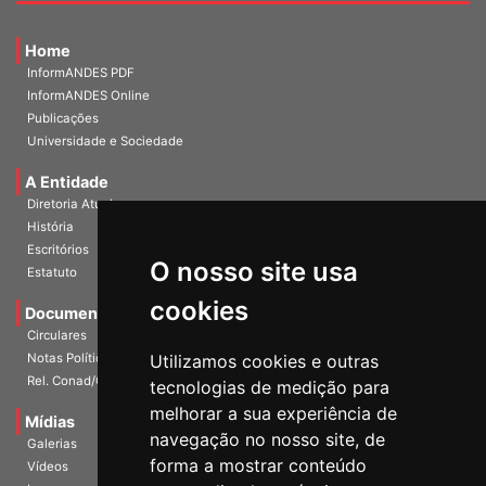
Home
InformANDES PDF
InformANDES Online
Publicações
Universidade e Sociedade
A Entidade
Diretoria Atual
História
O nosso site usa
Escritórios
Estatuto
cookies
Documentos
Circulares
Utilizamos cookies e outras
Notas Políticas
tecnologias de medição para
Rel. Conad/Congresso
melhorar a sua experiência de
navegação no nosso site, de
Mídias
Galerias
forma a mostrar conteúdo
Vídeos