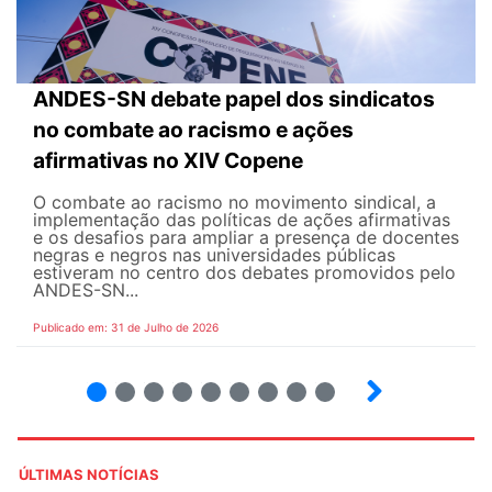
ANDES-SN debate papel dos sindicatos
no combate ao racismo e ações
afirmativas no XIV Copene
O combate ao racismo no movimento sindical, a
implementação das políticas de ações afirmativas
e os desafios para ampliar a presença de docentes
negras e negros nas universidades públicas
estiveram no centro dos debates promovidos pelo
ANDES-SN...
Publicado em: 31 de Julho de 2026
2
3
4
5
6
7
8
9
ÚLTIMAS NOTÍCIAS