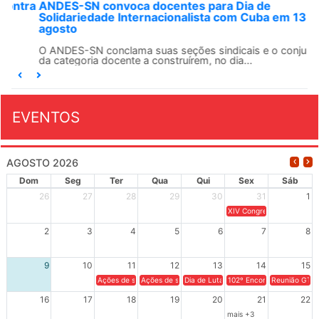
ANDES-SN convoca docentes para Dia de
Solidariedade Internacionalista com Cuba em 13 de
agosto
O ANDES-SN conclama suas seções sindicais e o conjunto
da categoria docente a construírem, no dia...
EVENTOS
AGOSTO 2026
Dom
Seg
Ter
Qua
Qui
Sex
Sáb
26
27
28
29
30
31
1
XIV Congresso Brasileiro 
2
3
4
5
6
7
8
9
10
11
12
13
14
15
Ações de solidariedade a Cuba no Rio Grande do Sul - 100 anos 
Ações de solidariedade a Cuba no Rio Grande do Su
Dia de Luta em Defesa de Cuba e da S
102º Encontro da Regional
Reunião GTPE
16
17
18
19
20
21
22