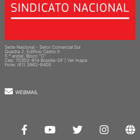
Sede Nacional - Setor Comercial Sul
Quadra 2, Edifício Cedro II
5 º andar, Bloco "C"
Cep: 70302-914 Brasília-DF |
Ver mapa
Fone: (61) 3962-8400
WEBMAIL