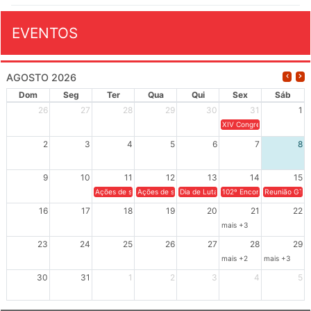
EVENTOS
AGOSTO 2026
Dom
Seg
Ter
Qua
Qui
Sex
Sáb
26
27
28
29
30
31
1
XIV Congresso Brasileiro 
2
3
4
5
6
7
8
9
10
11
12
13
14
15
Ações de solidariedade a Cuba no Rio Grande do Sul - 100 anos 
Ações de solidariedade a Cuba no Rio Grande do Su
Dia de Luta em Defesa de Cuba e da S
102º Encontro da Regional
Reunião GTPE
16
17
18
19
20
21
22
mais +3
23
24
25
26
27
28
29
mais +2
mais +3
30
31
1
2
3
4
5