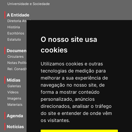
Publicações
Universidade e Sociedade
A Entidade
Diretoria Atual
História
O nosso site usa
Escritórios
Estatuto
cookies
Documentos
Circulares
Utilizamos cookies e outras
Notas Políticas
tecnologias de medição para
Rel. Conad/Congresso
melhorar a sua experiência de
navegação no nosso site, de
Mídias
Galerias
forma a mostrar conteúdo
Vídeos
personalizado, anúncios
Imagens
direcionados, analisar o tráfego
Materiais
do site e entender de onde vêm
os visitantes.
Agenda
Notícias