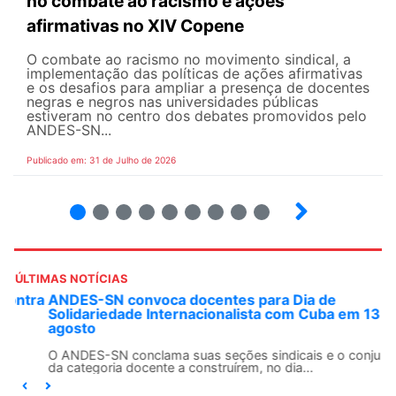
no combate ao racismo e ações
afirmativas no XIV Copene
O combate ao racismo no movimento sindical, a
implementação das políticas de ações afirmativas
e os desafios para ampliar a presença de docentes
negras e negros nas universidades públicas
estiveram no centro dos debates promovidos pelo
ANDES-SN...
Publicado em: 31 de Julho de 2026
2
3
4
5
6
7
8
9
ÚLTIMAS NOTÍCIAS
ANDES-SN convoca docentes para Dia de
Solidariedade Internacionalista com Cuba em 13 de
agosto
O ANDES-SN conclama suas seções sindicais e o conjunto
da categoria docente a construírem, no dia...