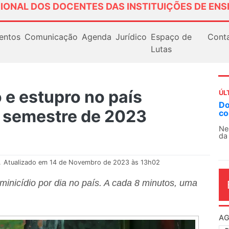
IONAL DOS DOCENTES DAS INSTITUIÇÕES DE ENS
entos
Comunicação
Agenda
Jurídico
Espaço de
Cont
Lutas
 e estupro no país
ÚL
AN
o semestre de 2023
So
13
O 
co
dia
.
Atualizado em 14 de Novembro de 2023 às 13h02
inicídio por dia no país. A cada 8 minutos, uma