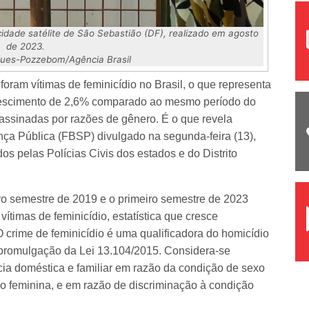
 cidade satélite de São Sebastião (DF), realizado em agosto
de 2023.
gues-Pozzebom/Agência Brasil
oram vítimas de feminicídio no Brasil, o que representa
crescimento de 2,6% comparado ao mesmo período do
assinadas por razões de gênero. É o que revela
ça Pública (FBSP) divulgado na segunda-feira (13),
os pelas Polícias Civis dos estados e do Distrito
ro semestre de 2019 e o primeiro semestre de 2023
timas de feminicídio, estatística que cresce
O crime de feminicídio é uma qualificadora do homicídio
 promulgação da Lei 13.104/2015. Considera-se
cia doméstica e familiar em razão da condição de sexo
o feminina, e em razão de discriminação à condição