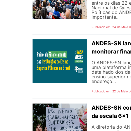
entre os dias 22 
Nacional de Quest
Políticas do AND
importante...
Publicado em: 24 de Maio 
ANDES-SN lanç
monitorar fin
O ANDES-SN lançou
uma plataforma i
detalhado dos dad
ensino superior n
endereço...
Publicado em: 22 de Maio d
ANDES-SN conv
da escala 6x1
A diretoria do A