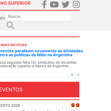
INO SUPERIOR
ato
TIMAS NOTÍCIAS
DES-SN convoca docentes para Dia de
lidariedade Internacionalista com Cuba em
 de agosto
ANDES-SN conclama suas seções sindicais e o
njunto da categoria docente a construírem, no
...
EVENTOS