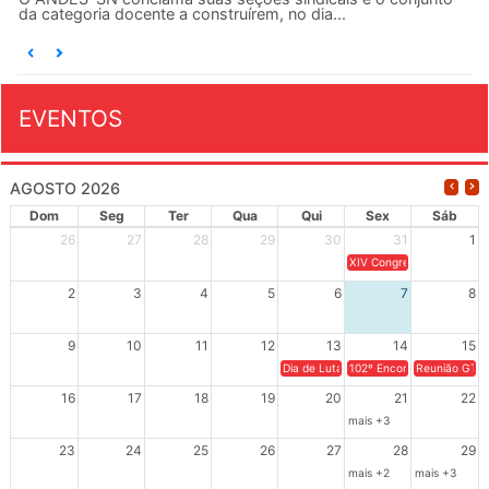
da categoria docente a construírem, no dia...
EVENTOS
AGOSTO 2026
Dom
Seg
Ter
Qua
Qui
Sex
Sáb
26
27
28
29
30
31
1
XIV Congresso Brasileiro 
2
3
4
5
6
7
8
9
10
11
12
13
14
15
Dia de Luta em Defesa de Cuba e da S
102º Encontro da Regional
Reunião GTPE
16
17
18
19
20
21
22
mais +3
23
24
25
26
27
28
29
mais +2
mais +3