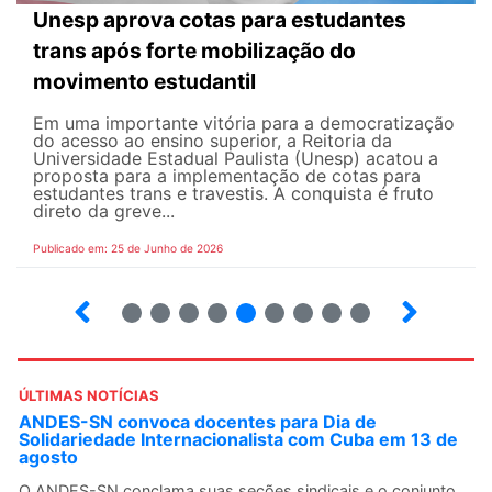
Unesp aprova cotas para estudantes
trans após forte mobilização do
movimento estudantil
Em uma importante vitória para a democratização
do acesso ao ensino superior, a Reitoria da
Universidade Estadual Paulista (Unesp) acatou a
proposta para a implementação de cotas para
estudantes trans e travestis. A conquista é fruto
direto da greve...
Publicado em: 25 de Junho de 2026
2
3
4
5
6
7
8
9
ÚLTIMAS NOTÍCIAS
ANDES-SN convoca docentes para Dia de
Solidariedade Internacionalista com Cuba em 13 de
agosto
O ANDES-SN conclama suas seções sindicais e o conjunto