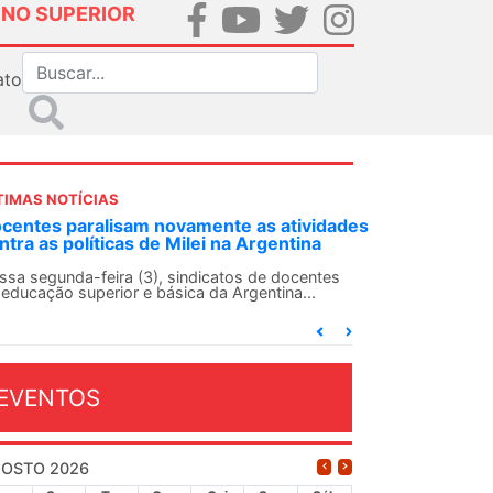
INO SUPERIOR
ato
TIMAS NOTÍCIAS
DES-SN convoca docentes para Dia de
lidariedade Internacionalista com Cuba em
 de agosto
ANDES-SN conclama suas seções sindicais e o
njunto da categoria docente a construírem, no
...
EVENTOS