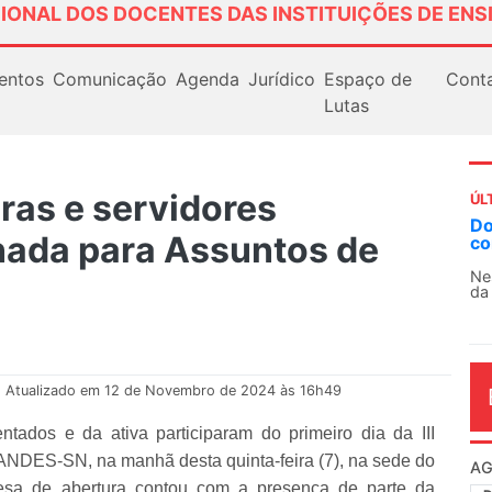
IONAL DOS DOCENTES DAS INSTITUIÇÕES DE ENS
entos
Comunicação
Agenda
Jurídico
Espaço de
Cont
Lutas
ras e servidores
ÚL
AN
rnada para Assuntos de
So
13
O 
co
dia
Atualizado em 12 de Novembro de 2024 às 16h49
tados e da ativa participaram do primeiro dia da III
ANDES-SN, na manhã desta quinta-feira (7), na sede do
mesa de abertura contou com a presença de parte da