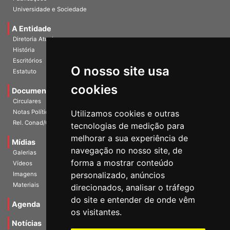
Universidade e Sociedade
A Entidade
Diretoria Atual
História
Escritórios
Estatuto
O nosso site usa
Documentos
cookies
Circulares
Notas Políticas
Utilizamos cookies e outras
Rel. Conad/Congresso
tecnologias de medição para
Mídias
melhorar a sua experiência de
Galerias
navegação no nosso site, de
Vídeos
forma a mostrar conteúdo
Imagens
personalizado, anúncios
Materiais
direcionados, analisar o tráfego
Agenda
do site e entender de onde vêm
os visitantes.
Notícias