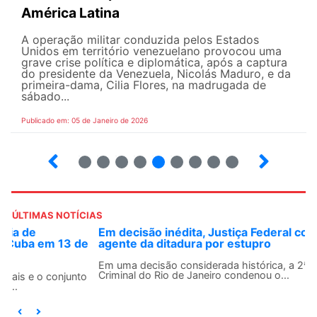
América Latina
A operação militar conduzida pelos Estados
Unidos em território venezuelano provocou uma
grave crise política e diplomática, após a captura
do presidente da Venezuela, Nicolás Maduro, e da
primeira-dama, Cilia Flores, na madrugada de
sábado...
Publicado em: 05 de Janeiro de 2026
22
23
24
25
26
27
28
29
30
ÚLTIMAS NOTÍCIAS
Em decisão inédita, Justiça Federal condena ex-
agente da ditadura por estupro
Em uma decisão considerada histórica, a 2ª Vara Federal
Criminal do Rio de Janeiro condenou o...