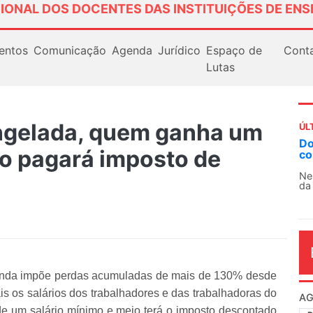
IONAL DOS DOCENTES DAS INSTITUIÇÕES DE ENS
entos
Comunicação
Agenda
Jurídico
Espaço de
Cont
Lutas
ongelada, quem ganha um
ÚL
Docentes paralisam novamente as ativi
io pagará imposto de
contra as políticas de Milei na Argentina
Nessa segunda-feira (3), sindicatos de docent
da educação superior e básica da Argentina...
enda impõe perdas acumuladas de mais de 130% desde
is os salários dos trabalhadores e das trabalhadoras do
AG
de um salário mínimo e meio terá o imposto descontado