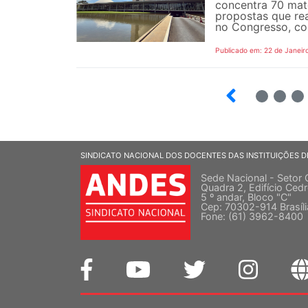
concentra 70 mat
propostas que re
no Congresso, co
Publicado em: 22 de Janeir
20
21
22
SINDICATO NACIONAL DOS DOCENTES DAS INSTITUIÇÕES D
Sede Nacional - Setor 
Quadra 2, Edifício Cedr
5 º andar, Bloco "C"
Cep: 70302-914 Brasíl
Fone: (61) 3962-8400