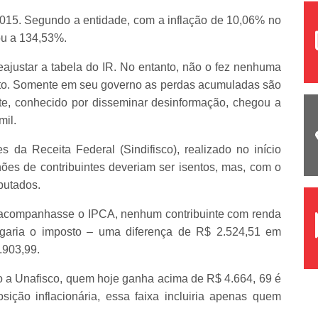
2015. Segundo a entidade, com a inflação de 10,06% no
u a 134,53%.
eajustar a tabela do IR. No entanto, não o fez nenhuma
ato. Somente em seu governo as perdas acumuladas são
te, conhecido por disseminar desinformação, chegou a
mil.
 da Receita Federal (Sindifisco), realizado no início
ões de contribuintes deveriam ser isentos, mas, com o
butados.
F acompanhasse o IPCA, nenhum contribuinte com renda
pagaria o imposto – uma diferença de R$ 2.524,51 em
.903,99.
o a Unafisco, quem hoje ganha acima de R$ 4.664, 69 é
ição inflacionária, essa faixa incluiria apenas quem