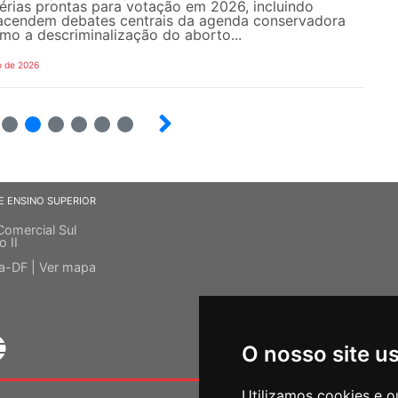
érias prontas para votação em 2026, incluindo
acendem debates centrais da agenda conservadora
mo a descriminalização do aborto...
o de 2026
23
24
25
26
27
28
E ENSINO SUPERIOR
Comercial Sul
o II
ia-DF |
Ver mapa
O nosso site u
Utilizamos cookies e o