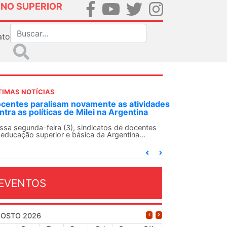
INO SUPERIOR
ato
TIMAS NOTÍCIAS
dades
ANDES-SN convoca docentes para Dia de
Solidariedade Internacionalista com Cuba em
13 de agosto
es
O ANDES-SN conclama suas seções sindicais e o
conjunto da categoria docente a construírem, no
dia...
EVENTOS
OSTO 2026