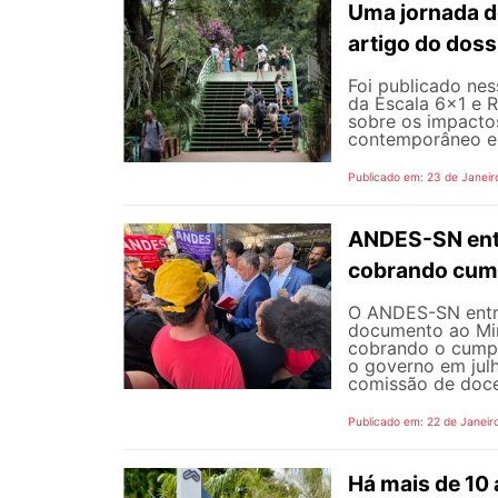
Uma jornada d
artigo do doss
Foi publicado nes
da Escala 6×1 e R
sobre os impactos
contemporâneo e a
Publicado em: 23 de Janeir
ANDES-SN entr
cobrando cum
O ANDES-SN entre
documento ao Min
cobrando o cumpr
o governo em jul
comissão de doce
Publicado em: 22 de Janeir
Há mais de 10