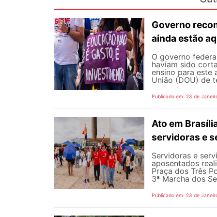
Governo reco
ainda estão a
O governo federal
haviam sido corta
ensino para este 
União (DOU) de ter
Publicado em: 23 de Janeir
Ato em Brasíli
servidoras e 
Servidoras e serv
aposentados reali
Praça dos Três Po
3ª Marcha dos Se
Publicado em: 23 de Janeir