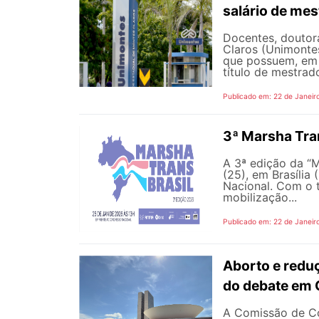
salário de me
Docentes, doutor
Claros (Unimontes
que possuem, em 
título de mestrad
Publicado em: 22 de Janeir
3ª Marsha Tra
A 3ª edição da “
(25), em Brasília
Nacional. Com o t
mobilização...
Publicado em: 22 de Janeir
Aborto e redu
do debate em
A Comissão de Co