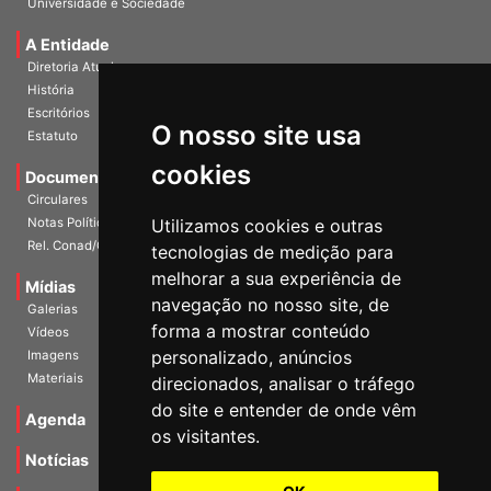
Universidade e Sociedade
A Entidade
Diretoria Atual
História
O nosso site usa
Escritórios
Estatuto
cookies
Documentos
Circulares
Utilizamos cookies e outras
Notas Políticas
tecnologias de medição para
Rel. Conad/Congresso
melhorar a sua experiência de
navegação no nosso site, de
Mídias
Galerias
forma a mostrar conteúdo
Vídeos
personalizado, anúncios
Imagens
direcionados, analisar o tráfego
Materiais
do site e entender de onde vêm
os visitantes.
Agenda
Notícias