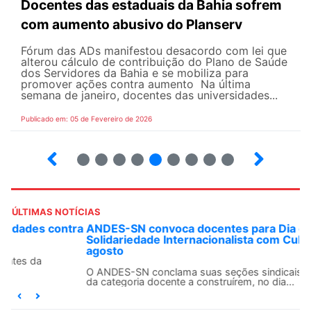
Docentes das estaduais da Bahia sofrem
com aumento abusivo do Planserv
Fórum das ADs manifestou desacordo com lei que
alterou cálculo de contribuição do Plano de Saúde
dos Servidores da Bahia e se mobiliza para
promover ações contra aumento Na última
semana de janeiro, docentes das universidades...
Publicado em: 05 de Fevereiro de 2026
17
18
19
20
21
22
23
24
25
ÚLTIMAS NOTÍCIAS
ANDES-SN convoca docentes para Dia de
Solidariedade Internacionalista com Cuba em 13 de
agosto
O ANDES-SN conclama suas seções sindicais e o conjunto
da categoria docente a construírem, no dia...