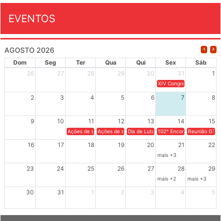
EVENTOS
AGOSTO 2026
Dom
Seg
Ter
Qua
Qui
Sex
Sáb
26
27
28
29
30
31
1
XIV Congresso Brasileiro 
2
3
4
5
6
7
8
9
10
11
12
13
14
15
Ações de solidariedade a Cuba no Rio Grande do Sul - 100 anos 
Ações de solidariedade a Cuba no Rio Grande do Su
Dia de Luta em Defesa de Cuba e da S
102º Encontro da Regional
Reunião GTPE
16
17
18
19
20
21
22
mais +3
23
24
25
26
27
28
29
mais +2
mais +3
30
31
1
2
3
4
5