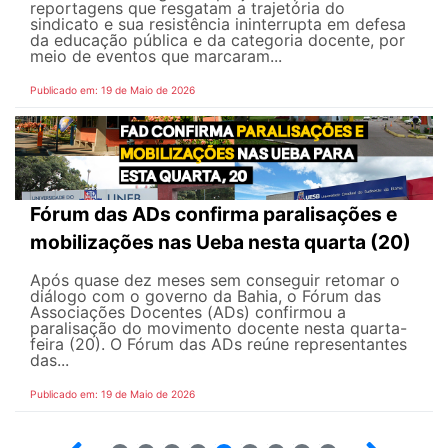
reportagens que resgatam a trajetória do
sindicato e sua resistência ininterrupta em defesa
da educação pública e da categoria docente, por
meio de eventos que marcaram...
Publicado em: 19 de Maio de 2026
Fórum das ADs confirma paralisações e
mobilizações nas Ueba nesta quarta (20)
Após quase dez meses sem conseguir retomar o
diálogo com o governo da Bahia, o Fórum das
Associações Docentes (ADs) confirmou a
paralisação do movimento docente nesta quarta-
feira (20). O Fórum das ADs reúne representantes
das...
Publicado em: 19 de Maio de 2026
5
6
7
8
9
10
12
13