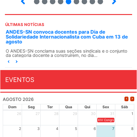
ÚLTIMAS NOTÍCIAS
ANDES-SN convoca docentes para Dia de
Solidariedade Internacionalista com Cuba em 13 de
agosto
O ANDES-SN conclama suas seções sindicais e o conjunto
da categoria docente a construírem, no dia...
EVENTOS
AGOSTO 2026
Dom
Seg
Ter
Qua
Qui
Sex
Sáb
26
27
28
29
30
31
1
XIV Congresso Brasileiro 
2
3
4
5
6
7
8