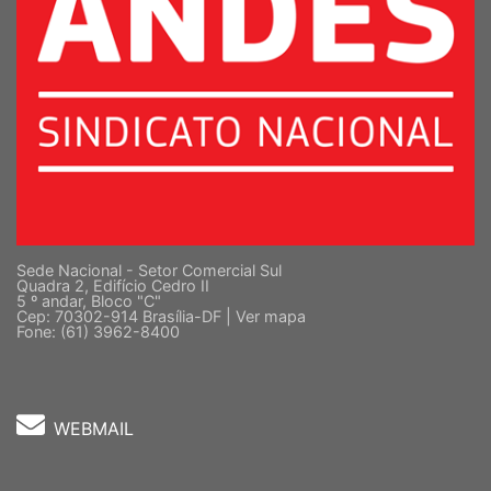
Sede Nacional - Setor Comercial Sul
Quadra 2, Edifício Cedro II
5 º andar, Bloco "C"
Cep: 70302-914 Brasília-DF |
Ver mapa
Fone: (61) 3962-8400
WEBMAIL