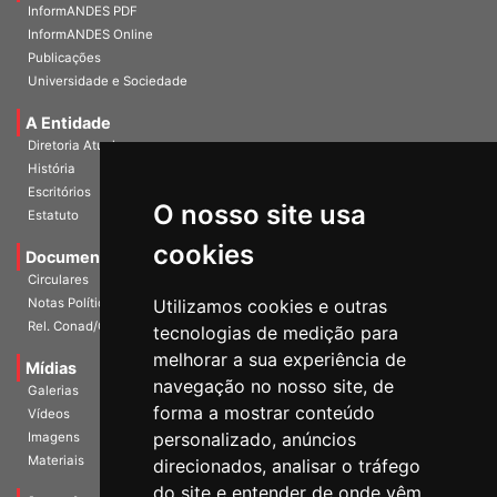
Home
InformANDES PDF
InformANDES Online
Publicações
Universidade e Sociedade
A Entidade
Diretoria Atual
História
O nosso site usa
Escritórios
Estatuto
cookies
Documentos
Circulares
Utilizamos cookies e outras
Notas Políticas
tecnologias de medição para
Rel. Conad/Congresso
melhorar a sua experiência de
navegação no nosso site, de
Mídias
Galerias
forma a mostrar conteúdo
Vídeos
personalizado, anúncios
Imagens
direcionados, analisar o tráfego
Materiais
do site e entender de onde vêm