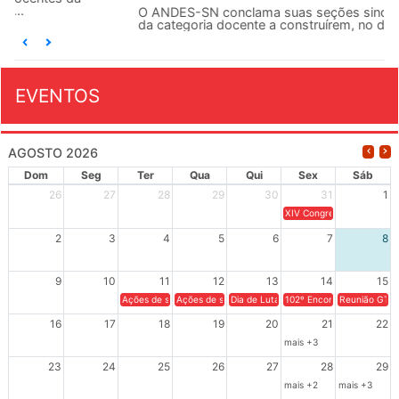
O ANDES-SN conclama suas seções sindicais e o conjunto
da categoria docente a construírem, no dia...
EVENTOS
AGOSTO 2026
Dom
Seg
Ter
Qua
Qui
Sex
Sáb
26
27
28
29
30
31
1
XIV Congresso Brasileiro 
2
3
4
5
6
7
8
9
10
11
12
13
14
15
Ações de solidariedade a Cuba no Rio Grande do Sul - 100 anos 
Ações de solidariedade a Cuba no Rio Grande do Su
Dia de Luta em Defesa de Cuba e da S
102º Encontro da Regional
Reunião GTPE
16
17
18
19
20
21
22
mais +3
23
24
25
26
27
28
29
mais +2
mais +3