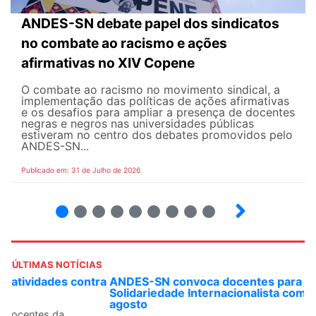
ANDES-SN debate papel dos sindicatos
no combate ao racismo e ações
afirmativas no XIV Copene
O combate ao racismo no movimento sindical, a
implementação das políticas de ações afirmativas
e os desafios para ampliar a presença de docentes
negras e negros nas universidades públicas
estiveram no centro dos debates promovidos pelo
ANDES-SN...
Publicado em: 31 de Julho de 2026
2
3
4
5
6
7
8
9
ÚLTIMAS NOTÍCIAS
ANDES-SN convoca docentes para Dia de
Solidariedade Internacionalista com Cuba em 13 de
agosto