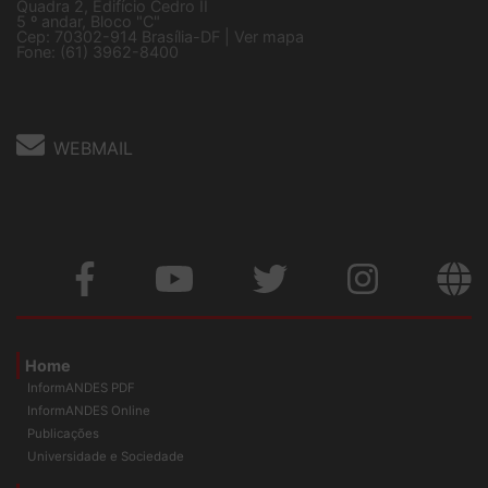
Sede Nacional - Setor Comercial Sul
Quadra 2, Edifício Cedro II
5 º andar, Bloco "C"
Cep: 70302-914 Brasília-DF |
Ver mapa
Fone: (61) 3962-8400
WEBMAIL
Home
InformANDES PDF
InformANDES Online
Publicações
Universidade e Sociedade