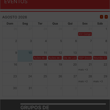
EVENTOS
AGOSTO 2026
Dom
Seg
Ter
Qua
Qui
Sex
Sáb
26
27
28
29
30
31
1
XIV Congresso Brasileiro 
2
3
4
5
6
7
8
9
10
11
12
13
14
15
Ações de solidariedade a Cuba no Rio Grande do Sul - 100 anos 
Ações de solidariedade a Cuba no Rio Grande do Su
Dia de Luta em Defesa de Cuba e da S
102º Encontro da Regional
Reunião GTPE
16
17
18
19
20
21
22
mais +3
23
24
25
26
27
28
29
mais +2
mais +3
30
31
1
2
3
4
5