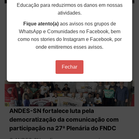
Educação para reduzirmos os danos em nossas
Em decisão inédita, Justiça Federal
atividades.
condena ex-agente da ditadura por
Fique atento(a)
aos avisos nos grupos de
estupro
WhatsApp e Comunidades no Facebook, bem
Em uma decisão considerada histórica, a 2ª Vara
como nos stories do Instagram e Facebook, por
Federal Criminal do Rio de Janeiro condenou o
sargento reformado do Exército, Antônio Waneir
onde emitiremos esses avisos.
Pinheiro de Lima, conhecido como "Camarão”,
pelos crimes de sequestro, cárcere privado
qualificado e...
Fechar
Publicado em: 05 de Agosto de 2026
ANDES-SN fortalece luta pela
democratização da comunicação com
participação na 27ª Plenária do FNDC