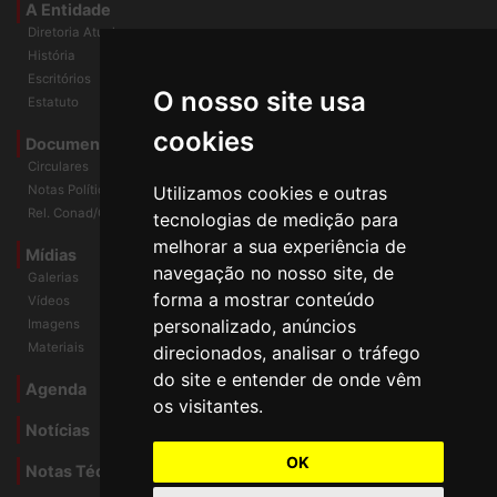
A Entidade
Diretoria Atual
História
O nosso site usa
Escritórios
Estatuto
cookies
Documentos
Circulares
Utilizamos cookies e outras
Notas Políticas
tecnologias de medição para
Rel. Conad/Congresso
melhorar a sua experiência de
navegação no nosso site, de
Mídias
Galerias
forma a mostrar conteúdo
Vídeos
personalizado, anúncios
Imagens
direcionados, analisar o tráfego
Materiais
do site e entender de onde vêm
os visitantes.
Agenda
Notícias
OK
Notas Técnicas