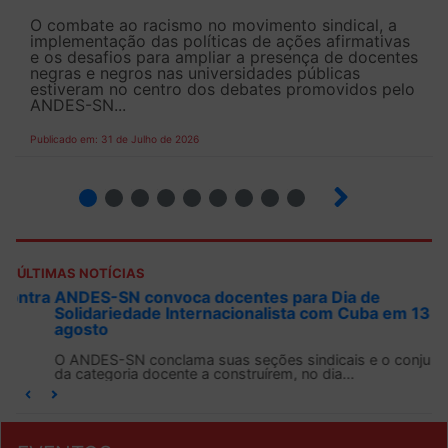
O combate ao racismo no movimento sindical, a
implementação das políticas de ações afirmativas
e os desafios para ampliar a presença de docentes
negras e negros nas universidades públicas
estiveram no centro dos debates promovidos pelo
ANDES-SN...
Publicado em: 31 de Julho de 2026
2
3
4
5
6
7
8
9
ÚLTIMAS NOTÍCIAS
ANDES-SN convoca docentes para Dia de
Solidariedade Internacionalista com Cuba em 13 de
agosto
O ANDES-SN conclama suas seções sindicais e o conjunto
da categoria docente a construírem, no dia...