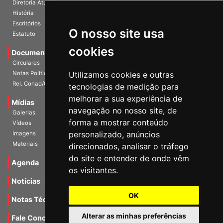
A Entidade
Diretoria Atual
História
O nosso site usa
Escritórios
Estatuto
cookies
Documentos
Circulares
Utilizamos cookies e outras
Notas Políticas
tecnologias de medição para
Rel. Conad/Congresso
melhorar a sua experiência de
navegação no nosso site, de
Mídias
Galerias
forma a mostrar conteúdo
Vídeos
personalizado, anúncios
Imagens
direcionados, analisar o tráfego
Materiais
do site e entender de onde vêm
os visitantes.
Agenda
Notícias
OK
Notas Técnicas
Alterar as minhas preferências