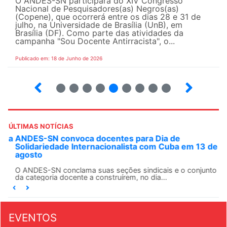
O ANDES-SN participará do XIV Congresso
Nacional de Pesquisadores(as) Negros(as)
(Copene), que ocorrerá entre os dias 28 e 31 de
julho, na Universidade de Brasília (UnB), em
Brasília (DF). Como parte das atividades da
campanha "Sou Docente Antirracista", o...
Publicado em: 18 de Junho de 2026
2
3
4
5
6
7
8
9
10
ÚLTIMAS NOTÍCIAS
ANDES-SN convoca docentes para Dia de
Solidariedade Internacionalista com Cuba em 13 de
agosto
O ANDES-SN conclama suas seções sindicais e o conjunto
da categoria docente a construírem, no dia...
EVENTOS