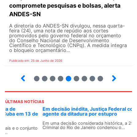
compromete pesquisas e bolsas, alerta
ANDES-SN
A diretoria do ANDES-SN divulgou, nessa quarta-
feira (24), uma nota de repúdio aos cortes
promovidos pelo governo federal no orçamento
do Conselho Nacional de Desenvolvimento
Científico e Tecnológico (CNPq). A medida integra
o bloqueio orçamentário...
Publicado em: 25 de Junho de 2026
2
3
4
5
6
7
8
9
ÚLTIMAS NOTÍCIAS
Em decisão inédita, Justiça Federal condena ex-
agente da ditadura por estupro
Em uma decisão considerada histórica, a 2ª Vara Federal
Criminal do Rio de Janeiro condenou o...