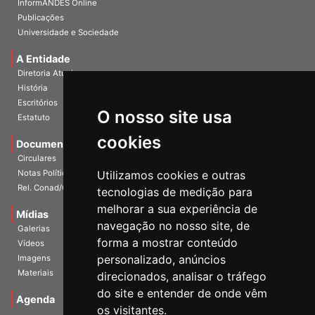
Publicações
Universidade e Sociedade
A Entidade
Diretoria Atual
História
Escritórios
Estatuto
O nosso site usa
Documentos
cookies
Circulares
Notas Políticas
Utilizamos cookies e outras
Rel. Conad/Congresso
tecnologias de medição para
Mídias
melhorar a sua experiência de
Galerias
navegação no nosso site, de
Vídeos
forma a mostrar conteúdo
Imagens
personalizado, anúncios
Materiais
direcionados, analisar o tráfego
Agenda
do site e entender de onde vêm
os visitantes.
Notícias