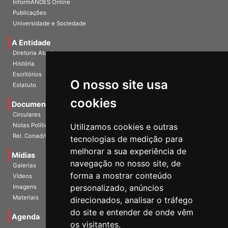
Publicações
Universidade e Sociedade
A Entidade
Diretoria Atual
História
Escritórios
Estatuto
O nosso site usa
Documentos
cookies
Circulares
Notas Políticas
Utilizamos cookies e outras
Rel. Conad/Congresso
tecnologias de medição para
Mídias
melhorar a sua experiência de
Galerias
navegação no nosso site, de
Vídeos
forma a mostrar conteúdo
Imagens
personalizado, anúncios
Materiais
direcionados, analisar o tráfego
Agenda
do site e entender de onde vêm
os visitantes.
Notícias