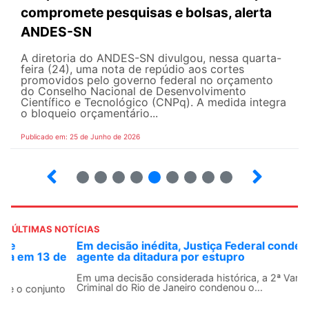
compromete pesquisas e bolsas, alerta
ANDES-SN
A diretoria do ANDES-SN divulgou, nessa quarta-
feira (24), uma nota de repúdio aos cortes
promovidos pelo governo federal no orçamento
do Conselho Nacional de Desenvolvimento
Científico e Tecnológico (CNPq). A medida integra
o bloqueio orçamentário...
Publicado em: 25 de Junho de 2026
2
3
4
5
6
7
8
9
ÚLTIMAS NOTÍCIAS
Em decisão inédita, Justiça Federal condena ex-
agente da ditadura por estupro
Em uma decisão considerada histórica, a 2ª Vara Federal
Criminal do Rio de Janeiro condenou o...