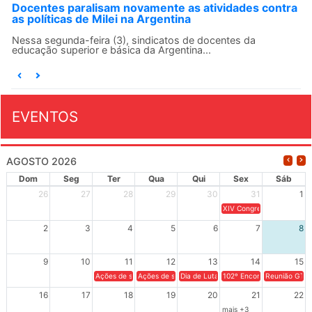
ntra
ANDES-SN convoca docentes para Dia de
Solidariedade Internacionalista com Cuba em 13 de
agosto
O ANDES-SN conclama suas seções sindicais e o conjunto
da categoria docente a construírem, no dia...
EVENTOS
AGOSTO 2026
Dom
Seg
Ter
Qua
Qui
Sex
Sáb
26
27
28
29
30
31
1
XIV Congresso Brasileiro 
2
3
4
5
6
7
8
9
10
11
12
13
14
15
Ações de solidariedade a Cuba no Rio Grande do Sul - 100 anos 
Ações de solidariedade a Cuba no Rio Grande do Su
Dia de Luta em Defesa de Cuba e da S
102º Encontro da Regional
Reunião GTPE
16
17
18
19
20
21
22
mais +3