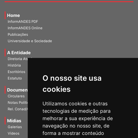
Home
InformANDES PDF
InformANDES Online
Publicações
Universidade e Sociedade
A Entidade
Diretoria Atual
História
Escritórios
O nosso site usa
Estatuto
cookies
Documentos
Circulares
Notas Políticas
Utilizamos cookies e outras
Rel. Conad/Congresso
tecnologias de medição para
melhorar a sua experiência de
Mídias
navegação no nosso site, de
Galerias
forma a mostrar conteúdo
Vídeos