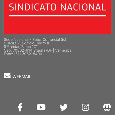
Sede Nacional - Setor Comercial Sul
Quadra 2, Edifício Cedro II
5 º andar, Bloco "C"
Cep: 70302-914 Brasília-DF |
Ver mapa
Fone: (61) 3962-8400
WEBMAIL