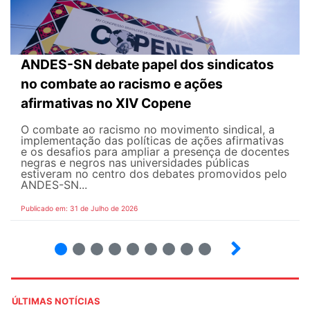
ANDES-SN debate papel dos sindicatos
no combate ao racismo e ações
afirmativas no XIV Copene
O combate ao racismo no movimento sindical, a
implementação das políticas de ações afirmativas
e os desafios para ampliar a presença de docentes
negras e negros nas universidades públicas
estiveram no centro dos debates promovidos pelo
ANDES-SN...
Publicado em: 31 de Julho de 2026
2
3
4
5
6
7
8
9
ÚLTIMAS NOTÍCIAS