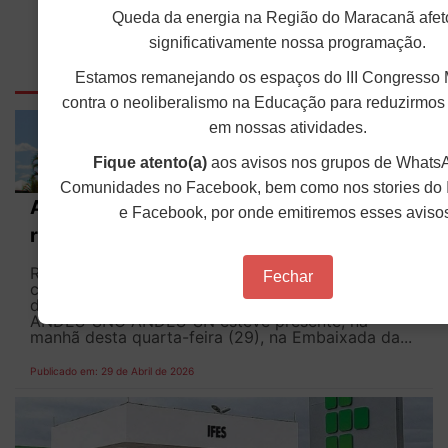
Queda da energia na Região do Maracanã afet
significativamente nossa programação.
Outras Notícias
Estamos remanejando os espaços do III Congresso 
contra o neoliberalismo na Educação para reduzirmos
em nossas atividades.
Fique atento(a)
aos avisos nos grupos de Whats
Comunidades no Facebook, bem como nos stories do 
ANDES-SN vai à Embaixada da Palestina e
e Facebook, por onde emitiremos esses aviso
reforça solidariedade ao povo palestino
Reunião tratou de apoio a estudantes refugiados,
Fechar
cooperação acadêmica e cultural, além da defesa
da liberdade. Fotos: Bruna Yunes / Imprensa
ANDES-SN​​​ O ANDES-SN esteve presente, na
manhã desta quarta-feira (29), na Embaixada da...
Publicado em: 29 de Abril de 2026