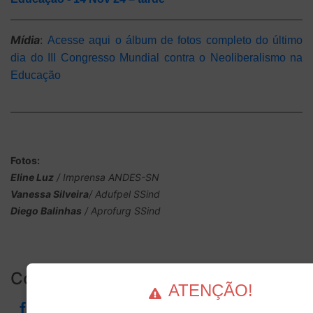
Mídia
:
Acesse aqui o álbum de fotos completo do último
dia do III Congresso Mundial contra o Neoliberalismo na
Educação
Fotos:
Eline Luz
/ Imprensa ANDES-SN
Vanessa Silveira
/ Adufpel SSind
Diego Balinhas
/ Aprofurg SSind
Compartilhe...
ATENÇÃO!