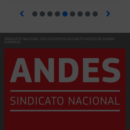
8
9
10
12
13
14
15
16
SINDICATO NACIONAL DOS DOCENTES DAS INSTITUIÇÕES DE ENSINO
SUPERIOR