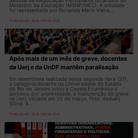
Setorial de Negociação Permanente no âmbito do
Ministério da Educação (MSNP/MEC). A entidade
foi representada por Fernanda Maria Vieira,...
Publicado em: 28 de Abril de 2026
Após mais de um mês de greve, docentes
da Uerj e da UnDF mantêm paralisação
Em assembleia realizada nessa segunda-feira (27),
a categoria docente da Universidade do Estado
do Rio de Janeiro lotou a Capela Ecumênica e
aprovou, por unanimidade, a manutenção da greve
na Uerj, iniciada em 25 de março. Foto: Asduerj
SSind. A...
Publicado em: 28 de Abril de 2026