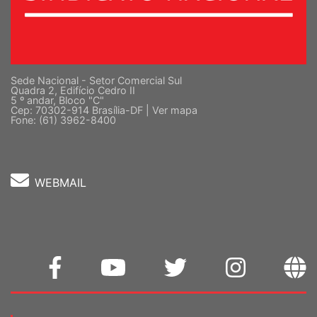
Sede Nacional - Setor Comercial Sul
Quadra 2, Edifício Cedro II
5 º andar, Bloco "C"
Cep: 70302-914 Brasília-DF |
Ver mapa
Fone: (61) 3962-8400
WEBMAIL