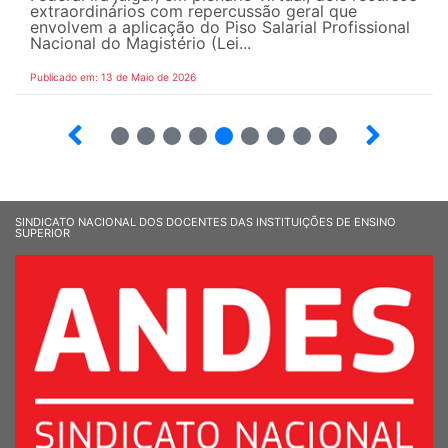
extraordinários com repercussão geral que
envolvem a aplicação do Piso Salarial Profissional
Nacional do Magistério (Lei...
Publicado em: 13 de Maio de 2026
6
7
8
9
10
12
13
14
SINDICATO NACIONAL DOS DOCENTES DAS INSTITUIÇÕES DE ENSINO
SUPERIOR