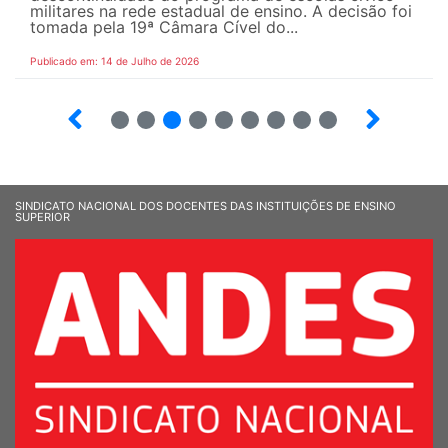
militares na rede estadual de ensino. A decisão foi
tomada pela 19ª Câmara Cível do...
Publicado em: 14 de Julho de 2026
2
3
4
5
6
7
8
9
SINDICATO NACIONAL DOS DOCENTES DAS INSTITUIÇÕES DE ENSINO
SUPERIOR