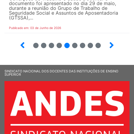
documento foi apresentado no dia 29 de maio,
durante a reunião do Grupo de Trabalho de
Seguridade Social e Assuntos de Aposentadoria
(GTSSA),...
Publicado em: 03 de Junho de 2026
3
4
5
6
7
8
9
10
SINDICATO NACIONAL DOS DOCENTES DAS INSTITUIÇÕES DE ENSINO
SUPERIOR