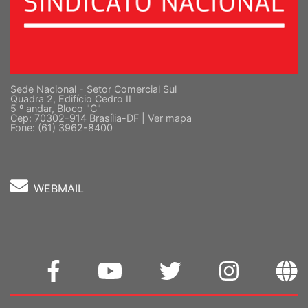
Sede Nacional - Setor Comercial Sul
Quadra 2, Edifício Cedro II
5 º andar, Bloco "C"
Cep: 70302-914 Brasília-DF |
Ver mapa
Fone: (61) 3962-8400
WEBMAIL