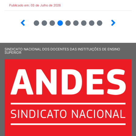
Publicado em: 03 de Julho de 2026
2
3
4
5
6
7
8
9
SINDICATO NACIONAL DOS DOCENTES DAS INSTITUIÇÕES DE ENSINO
SUPERIOR