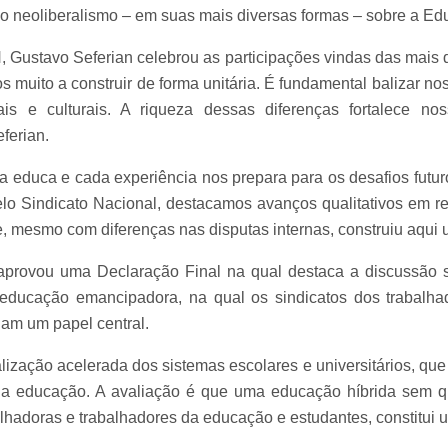
o neoliberalismo – em suas mais diversas formas – sobre a Ed
, Gustavo Seferian celebrou as participações vindas das mais d
s muito a construir de forma unitária. É fundamental balizar n
ciais e culturais. A riqueza dessas diferenças fortalece n
eferian.
 educa e cada experiência nos prepara para os desafios futur
lo Sindicato Nacional, destacamos avanços qualitativos em 
e, mesmo com diferenças nas disputas internas, construiu aqu
provou uma Declaração Final na qual destaca a discussão so
educação emancipadora, na qual os sindicatos dos trabalha
am um papel central.
alização acelerada dos sistemas escolares e universitários, q
a educação. A avaliação é que uma educação híbrida sem qu
hadoras e trabalhadores da educação e estudantes, constitui 