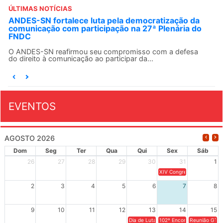
ÚLTIMAS NOTÍCIAS
Fonasefe denuncia desigualdade de até 182% em
auxílios pagos a servidores do Executivo
Seguir o princípio constitucional da isonomia no contexto
dos direitos do funcionalismo federal é...
EVENTOS
AGOSTO 2026
Dom
Seg
Ter
Qua
Qui
Sex
Sáb
26
27
28
29
30
31
1
XIV Congresso Brasileiro 
2
3
4
5
6
7
8
9
10
11
12
13
14
15
Dia de Luta em Defesa de Cuba e da S
102º Encontro da Regional
Reunião GTPE