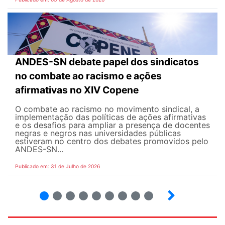
ANDES-SN debate papel dos sindicatos
no combate ao racismo e ações
afirmativas no XIV Copene
O combate ao racismo no movimento sindical, a
implementação das políticas de ações afirmativas
e os desafios para ampliar a presença de docentes
negras e negros nas universidades públicas
estiveram no centro dos debates promovidos pelo
ANDES-SN...
Publicado em: 31 de Julho de 2026
2
3
4
5
6
7
8
9