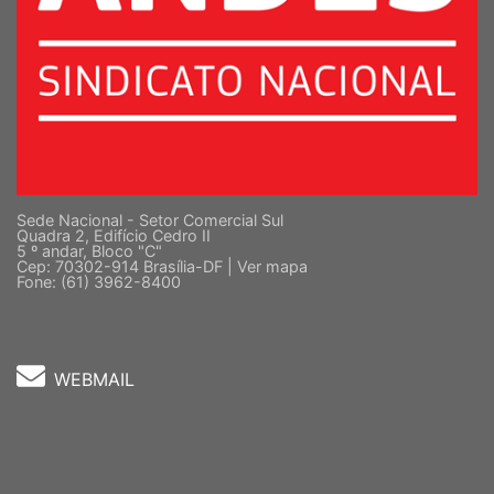
Sede Nacional - Setor Comercial Sul
Quadra 2, Edifício Cedro II
5 º andar, Bloco "C"
Cep: 70302-914 Brasília-DF |
Ver mapa
Fone: (61) 3962-8400
WEBMAIL