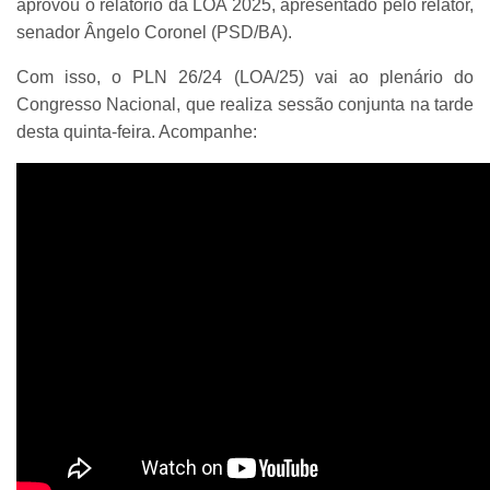
aprovou o relatório da LOA 2025, apresentado pelo relator,
senador Ângelo Coronel (PSD/BA).
Com isso, o PLN 26/24 (LOA/25) vai ao plenário do
Congresso Nacional, que realiza sessão conjunta na tarde
desta quinta-feira. Acompanhe: