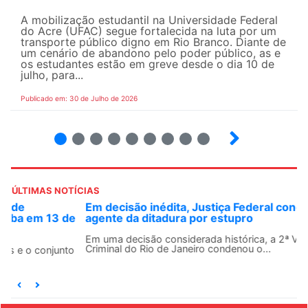
A mobilização estudantil na Universidade Federal
do Acre (UFAC) segue fortalecida na luta por um
transporte público digno em Rio Branco. Diante de
um cenário de abandono pelo poder público, as e
os estudantes estão em greve desde o dia 10 de
julho, para...
Publicado em: 30 de Julho de 2026
2
3
4
5
6
7
8
9
ÚLTIMAS NOTÍCIAS
Em decisão inédita, Justiça Federal condena ex-
agente da ditadura por estupro
Em uma decisão considerada histórica, a 2ª Vara Federal
Criminal do Rio de Janeiro condenou o...