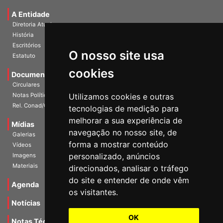
A Entidade
Diretoria Atual
História
Escritórios
Estatuto
O nosso site usa
Documentos
cookies
Circulares
Notas Políticas
Utilizamos cookies e outras
Rel. Conad/Congresso
tecnologias de medição para
Mídias
melhorar a sua experiência de
Galerias
navegação no nosso site, de
Vídeos
forma a mostrar conteúdo
Imagens
personalizado, anúncios
Materiais
direcionados, analisar o tráfego
Agenda
do site e entender de onde vêm
os visitantes.
Notícias
Notas Técnicas
OK